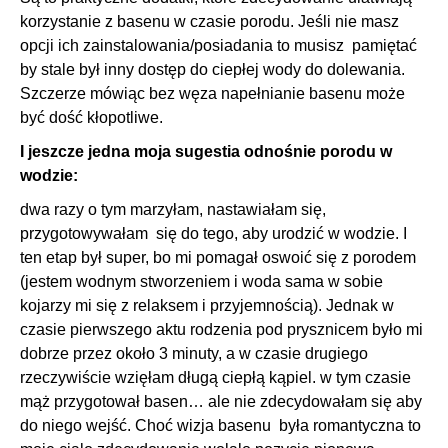
korzystanie z basenu w czasie porodu. Jeśli nie masz
opcji ich zainstalowania/posiadania to musisz pamiętać
by stale był inny dostęp do ciepłej wody do dolewania.
Szczerze mówiąc bez węza napełnianie basenu może
być dość kłopotliwe.
I jeszcze jedna moja sugestia odnośnie porodu w
wodzie:
dwa razy o tym marzyłam, nastawiałam się,
przygotowywałam się do tego, aby urodzić w wodzie. I
ten etap był super, bo mi pomagał oswoić się z porodem
(jestem wodnym stworzeniem i woda sama w sobie
kojarzy mi się z relaksem i przyjemnością). Jednak w
czasie pierwszego aktu rodzenia pod prysznicem było mi
dobrze przez około 3 minuty, a w czasie drugiego
rzeczywiście wzięłam długą ciepłą kąpiel. w tym czasie
mąż przygotował basen… ale nie zdecydowałam się aby
do niego wejść. Choć wizja basenu była romantyczna to