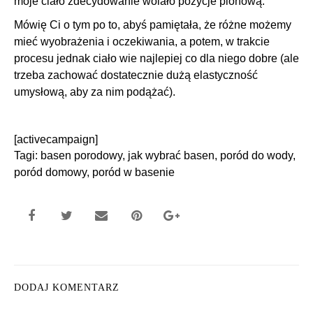
moje ciało zdecydowanie wolało pozycje pionową.
Mówię Ci o tym po to, abyś pamiętała, że różne możemy
mieć wyobrażenia i oczekiwania, a potem, w trakcie
procesu jednak ciało wie najlepiej co dla niego dobre (ale
trzeba zachować dostatecznie dużą elastyczność
umysłową, aby za nim podążać).
[activecampaign]
Tagi:
basen porodowy
,
jak wybrać basen
,
poród do wody
,
poród domowy
,
poród w basenie
DODAJ KOMENTARZ