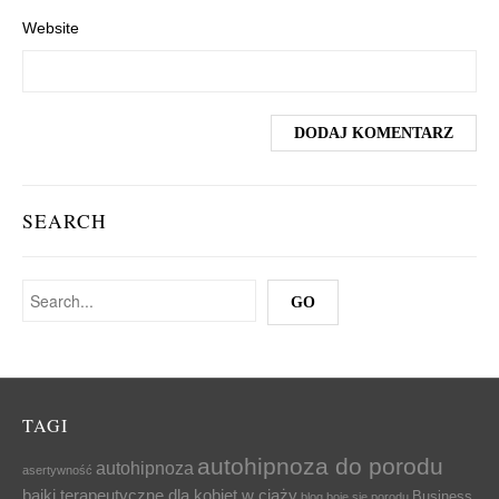
Website
SEARCH
TAGI
autohipnoza do porodu
autohipnoza
asertywność
bajki terapeutyczne dla kobiet w ciąży
Business
blog
boje się porodu