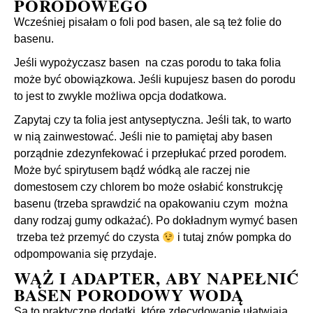
PORODOWEGO
Wcześniej pisałam o foli pod basen, ale są też folie do
basenu.
Jeśli wypożyczasz basen na czas porodu to taka folia
może być obowiązkowa. Jeśli kupujesz basen do porodu
to jest to zwykle możliwa opcja dodatkowa.
Zapytaj czy ta folia jest antyseptyczna. Jeśli tak, to warto
w nią zainwestować. Jeśli nie to pamiętaj aby basen
porządnie zdezynfekować i przepłukać przed porodem.
Może być spirytusem bądź wódką ale raczej nie
domestosem czy chlorem bo może osłabić konstrukcję
basenu (trzeba sprawdzić na opakowaniu czym można
dany rodzaj gumy odkażać). Po dokładnym wymyć basen
trzeba też przemyć do czysta
i tutaj znów pompka do
odpompowania się przydaje.
WĄŻ I ADAPTER, ABY NAPEŁNIĆ
BASEN PORODOWY WODĄ
Są to praktyczne dodatki, które zdecydowanie ułatwiają