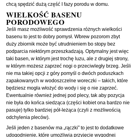
chcą spędzić dużą część I fazy porodu w domu.
WIELKOŚĆ BASENU
PORODOWEGO
Jeśli masz możliwość sprawdzenia różnych wielkości
basenu to jest to dobry pomysł. Wbrew pozorom zbyt
duży zbiornik może być utrudnieniem bo stopy bez
podparcia niektórym przeszkadzają. Optymalny jest więc
taki basen, w którym jest trochę luzu, ale z drugiej strony,
w którym możesz zaprzeć nogi o przeciwległy brzeg. Jeśli
nie ma takiej opcji z góry pomyśl o dwóch poduszkach
zapakowanych w wodoszczelne woreczki – takich, które
będziesz mogła włożyć do wody i się o nie zaprzeć.
Ewentualnie również jednej pod plecy, tak aby pozycja
nie była do końca siedząca (części kobiet ona bardzo nie
pasuje) tylko bardziej pół-leżąca (czyli z możliwością
odchylenia pleców).
Jeśli jeden z basenów ma „rączki” to jest to dodatkowe
udogodnienie, które umożliwia przyjęcie wygodnej