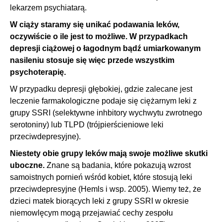
lekarzem psychiatarą.
W ciąży staramy się unikać podawania leków,
oczywiście o ile jest to możliwe. W przypadkach
depresji ciążowej o łagodnym bądź umiarkowanym
nasileniu stosuje się więc przede wszystkim
psychoterapię.
W przypadku depresji głębokiej, gdzie zalecane jest
leczenie farmakologiczne podaje się ciężarnym leki z
grupy SSRI (selektywne inhbitory wychwytu zwrotnego
serotoniny) lub TLPD (trójpierścieniowe leki
przeciwdepresyjne).
Niestety obie grupy leków mają swoje możliwe skutki
uboczne.
Znane są badania, które pokazują wzrost
samoistnych pornień wśród kobiet, które stosują leki
przeciwdepresyjne (Hemls i wsp. 2005). Wiemy też, że
dzieci matek biorących leki z grupy SSRI w okresie
niemowlęcym mogą przejawiać cechy zespołu