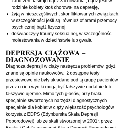
zaburzeń nastroju bądź zachowania , bądź jeśli w
rodzinie kobiety ktoś chorował na depresję,
żyją w nieszczęśliwych, skonfliktowanych związkach,
w szczególności jeśli są również ofiarami przemocy
psychicznej bądź fizycznej,
doświadczyły traumy seksualnej, w szczególności
molestowania w dzieciństwie lub gwałtu
DEPRESJA CIĄŻOWA –
DIAGNOZOWANIE
Diagnoza depresji w ciąży nastręcza problemów, gdyż
znane są opinie naukowców, iż dostępne testy
przesiewowe nie były układane pod tą grupę pacjentów
przez co ich wyniki mogą być fałszywie dodatnie lub
fałszywie ujemne. Mimo tych głosów, przy braku
specjalnie stworzonych narzędzi diagnostycznych
specjalnie dla kobiet w ciąży większość psychologów
korzysta z EDPS (Edynburska Skala Depresji
Poporodowej) lub ze skali stworzonej w 2001r. przez
Becka i Gabl’a nazwanej Skalą Depresji Poporodowej