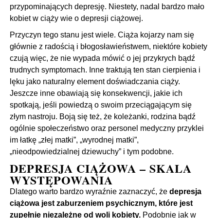
przypominających depresję. Niestety, nadal bardzo mało
kobiet w ciąży wie o depresji ciążowej.
Przyczyn tego stanu jest wiele. Ciąża kojarzy nam się
głównie z radością i błogosławieństwem, niektóre kobiety
czują więc, że nie wypada mówić o jej przykrych bądź
trudnych symptomach. Inne traktują ten stan cierpienia i
lęku jako naturalny element doświadczania ciąży.
Jeszcze inne obawiają się konsekwencji, jakie ich
spotkają, jeśli powiedzą o swoim przeciągającym się
złym nastroju. Boją się też, że koleżanki, rodzina bądź
ogólnie społeczeństwo oraz personel medyczny przyklei
im łatkę „złej matki”, „wyrodnej matki”,
„nieodpowiedzialnej dziewuchy” i tym podobne.
DEPRESJA CIĄŻOWA – SKALA
WYSTĘPOWANIA
Dlatego warto bardzo wyraźnie zaznaczyć, że
depresja
ciążowa jest zaburzeniem psychicznym, które jest
zupełnie niezależne od woli kobiety.
Podobnie jak w