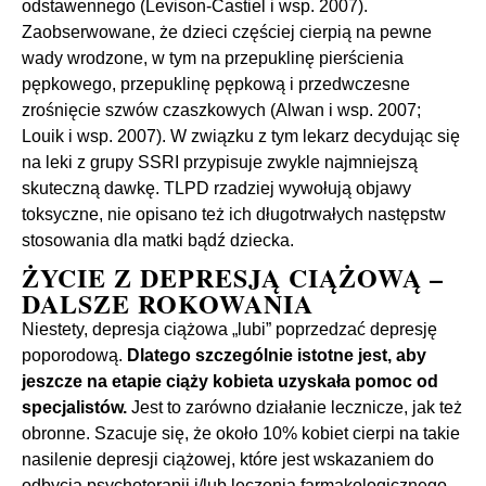
odstawennego (Levison-Castiel i wsp. 2007).
Zaobserwowane, że dzieci częściej cierpią na pewne
wady wrodzone, w tym na przepuklinę pierścienia
pępkowego, przepuklinę pępkową i przedwczesne
zrośnięcie szwów czaszkowych (Alwan i wsp. 2007;
Louik i wsp. 2007). W związku z tym lekarz decydując się
na leki z grupy SSRI przypisuje zwykle najmniejszą
skuteczną dawkę. TLPD rzadziej wywołują objawy
toksyczne, nie opisano też ich długotrwałych następstw
stosowania dla matki bądź dziecka.
ŻYCIE Z DEPRESJĄ CIĄŻOWĄ –
DALSZE ROKOWANIA
Niestety, depresja ciążowa „lubi” poprzedzać depresję
poporodową.
Dlatego szczególnie istotne jest, aby
jeszcze na etapie ciąży kobieta uzyskała pomoc od
specjalistów.
Jest to zarówno działanie lecznicze, jak też
obronne. Szacuje się, że około 10% kobiet cierpi na takie
nasilenie depresji ciążowej, które jest wskazaniem do
odbycia psychoterapii i/lub leczenia farmakologicznego.