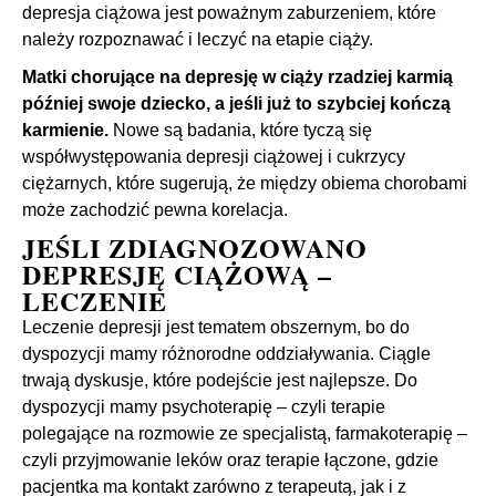
depresja ciążowa jest poważnym zaburzeniem, które
należy rozpoznawać i leczyć na etapie ciąży.
Matki chorujące na depresję w ciąży rzadziej karmią
później swoje dziecko, a jeśli już to szybciej kończą
karmienie.
Nowe są badania, które tyczą się
współwystępowania depresji ciążowej i cukrzycy
ciężarnych, które sugerują, że między obiema chorobami
może zachodzić pewna korelacja.
JEŚLI ZDIAGNOZOWANO
DEPRESJĘ CIĄŻOWĄ –
LECZENIE
Leczenie depresji jest tematem obszernym, bo do
dyspozycji mamy różnorodne oddziaływania. Ciągle
trwają dyskusje, które podejście jest najlepsze. Do
dyspozycji mamy psychoterapię – czyli terapie
polegające na rozmowie ze specjalistą, farmakoterapię –
czyli przyjmowanie leków oraz terapie łączone, gdzie
pacjentka ma kontakt zarówno z terapeutą, jak i z