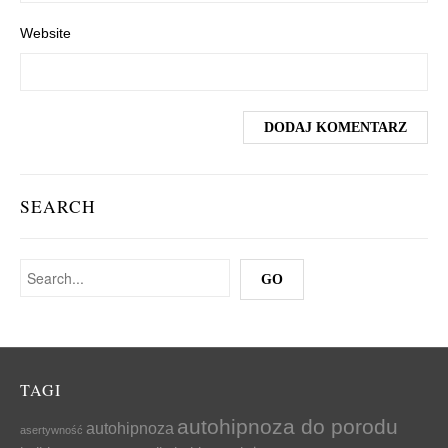
Website
SEARCH
TAGI
autohipnoza do porodu
autohipnoza
asertywność