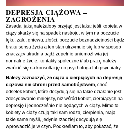
DEPRESJA CIĄŻOWA –
ZAGROŻENIA
Zasada, jaką należałoby przyjąć jest taka: jeśli kobieta w
ciąży skarży się na spadek nastroju, w tym na poczucie
lęku, żalu, gniewu, złości, poczucie beznadziejności bądź
braku sensu życia a ten stan utrzymuje się lub w sposób
znaczący utrudnia bądź zupełnie uniemożliwia jej
normalne życie, kontakty społeczne i/lub pracę należy
zwrócić się na konsultację do psychologa lub psychiatry.
Należy zaznaczyć, że ciąża u cierpiących na depresję
ciążowa nie chroni przed samobójstwem
, choć
odsetek kobiet, które decydują się na takie działanie jest
zdecydowanie mniejszy, niż wśród kobiet, cierpiących na
depresję i jednocześnie nie będących w ciąży. Mimo to,
kobiety w ciąży czują taki sam rodzaj cierpienia, mają
takie same myśli, jedynie rzadziej decydują się
wprowadzić je w czyn. Podkreślam to, aby pokazać, że