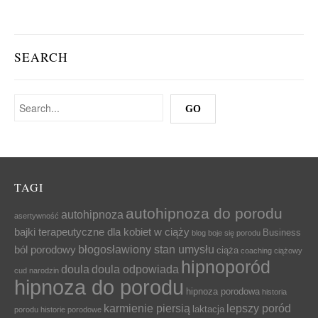
SEARCH
TAGI
autohipnoza do porodu
autohipnoza
asertywność
bajki terapeutyczne dla kobiet w ciąży
Business
blog
boje się porodu
błogosławiony stan umysłu
ból porodowy
ciąża
coaching ciążowy
hipnoporód
doula
doula odpowiada
cud narodzin
hipnoza do porodu
hipnoza porodowa
historia
karmienie piersią
lepszy poród
laktacja
porodu
historie porodowe