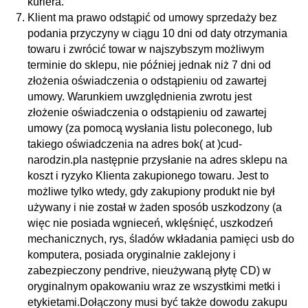
kuriera.
Klient ma prawo odstąpić od umowy sprzedaży bez
podania przyczyny w ciągu 10 dni od daty otrzymania
towaru i zwrócić towar w najszybszym możliwym
terminie do sklepu, nie później jednak niż 7 dni od
złożenia oświadczenia o odstąpieniu od zawartej
umowy. Warunkiem uwzględnienia zwrotu jest
złożenie oświadczenia o odstąpieniu od zawartej
umowy (za pomocą wysłania listu poleconego, lub
takiego oświadczenia na adres
bok( at )cud-
narodzin.pl
a następnie przysłanie na adres sklepu na
koszt i ryzyko Klienta zakupionego towaru. Jest to
możliwe tylko wtedy, gdy zakupiony produkt nie był
używany i nie został w żaden sposób uszkodzony (a
więc nie posiada wgnieceń, wklęśnięć, uszkodzeń
mechanicznych, rys, śladów wkładania pamięci usb do
komputera, posiada oryginalnie zaklejony i
zabezpieczony pendrive, nieużywaną płytę CD) w
oryginalnym opakowaniu wraz ze wszystkimi metki i
etykietami.Dołączony musi być także dowodu zakupu