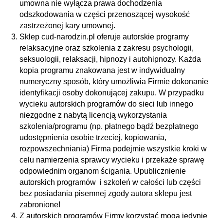
umowna nie wyłącza prawa dochodzenia
odszkodowania w części przenoszącej wysokość
zastrzeżonej kary umownej.
Sklep cud-narodzin.pl oferuje autorskie programy
relaksacyjne oraz szkolenia z zakresu psychologii,
seksuologii, relaksacji, hipnozy i autohipnozy. Każda
kopia programu znakowana jest w indywidualny
numeryczny sposób, który umożliwia Firmie dokonanie
identyfikacji osoby dokonującej zakupu. W przypadku
wycieku autorskich programów do sieci lub innego
niezgodne z nabytą licencją wykorzystania
szkolenia/programu (np. płatnego bądź bezpłatnego
udostępnienia osobie trzeciej, kopiowania,
rozpowszechniania) Firma podejmie wszystkie kroki w
celu namierzenia sprawcy wycieku i przekaże sprawę
odpowiednim organom ścigania. Upublicznienie
autorskich programów i szkoleń w całości lub części
bez posiadania pisemnej zgody autora sklepu jest
zabronione!
Z autorskich programów Firmy korzystać mogą jedynie