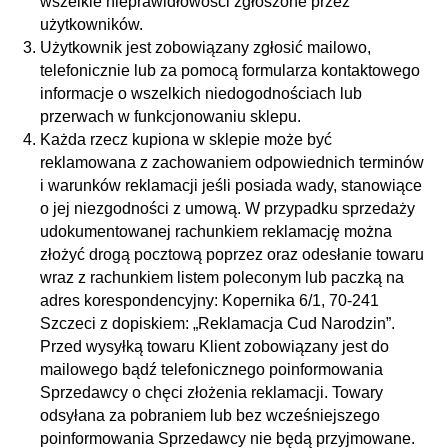
wszelkie nieprawidłowości zgłoszone przez
użytkowników.
Użytkownik jest zobowiązany zgłosić mailowo,
telefonicznie lub za pomocą formularza kontaktowego
informacje o wszelkich niedogodnościach lub
przerwach w funkcjonowaniu sklepu.
Każda rzecz kupiona w sklepie może być
reklamowana z zachowaniem odpowiednich terminów
i warunków reklamacji jeśli posiada wady, stanowiące
o jej niezgodności z umową. W przypadku sprzedaży
udokumentowanej rachunkiem reklamację można
złożyć drogą pocztową poprzez oraz odesłanie towaru
wraz z rachunkiem listem poleconym lub paczką na
adres korespondencyjny: Kopernika 6/1, 70-241
Szczeci z dopiskiem: „Reklamacja Cud Narodzin”.
Przed wysyłką towaru Klient zobowiązany jest do
mailowego bądź telefonicznego poinformowania
Sprzedawcy o chęci złożenia reklamacji. Towary
odsyłana za pobraniem lub bez wcześniejszego
poinformowania Sprzedawcy nie będą przyjmowane.