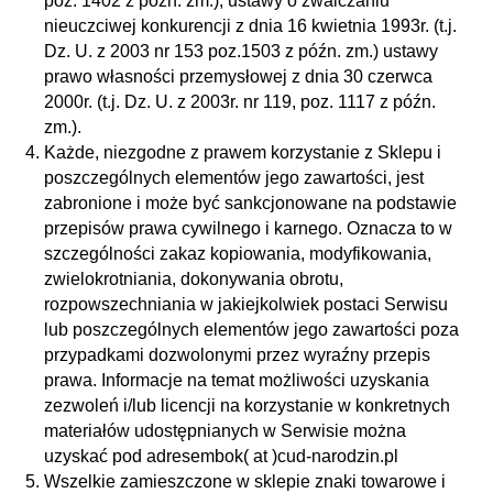
poz. 1402 z późn. zm.); ustawy o zwalczaniu
nieuczciwej konkurencji z dnia 16 kwietnia 1993r. (t.j.
Dz. U. z 2003 nr 153 poz.1503 z późn. zm.) ustawy
prawo własności przemysłowej z dnia 30 czerwca
2000r. (t.j. Dz. U. z 2003r. nr 119, poz. 1117 z późn.
zm.).
Każde, niezgodne z prawem korzystanie z Sklepu i
poszczególnych elementów jego zawartości, jest
zabronione i może być sankcjonowane na podstawie
przepisów prawa cywilnego i karnego. Oznacza to w
szczególności zakaz kopiowania, modyfikowania,
zwielokrotniania, dokonywania obrotu,
rozpowszechniania w jakiejkolwiek postaci Serwisu
lub poszczególnych elementów jego zawartości poza
przypadkami dozwolonymi przez wyraźny przepis
prawa. Informacje na temat możliwości uzyskania
zezwoleń i/lub licencji na korzystanie w konkretnych
materiałów udostępnianych w Serwisie można
uzyskać pod adresem
bok( at )cud-narodzin.pl
Wszelkie zamieszczone w sklepie znaki towarowe i