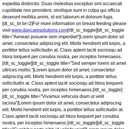
expedita distinctio. Duas molestias excepturi sint occaecati
cupiditate non provident, similique sunt in culpa qui officia
deserunt mollitia animi, id est laborum et dolorum fuga.
[dt_sc_br br=2]For more information on breast feeding please
visit
www.daycaresolutions.com
[/dt_sc_toggle][dt_sc_toggle
title=”Aenean posuere sem imperdiet”]Lorem ipsum dolor sit
amet, consectetur adipiscing elit. Morbi hendrerit elit turpis, a
porttitor tellus sollicitudin at. Class aptent taciti sociosqu ad
litora torquent per conubia nostra, per inceptos himenaeos.
[/dt_sc_toggle][dt_sc_toggle title=”Sed semper lorem sit amet
ultrices mollis.”]Lorem ipsum dolor sit amet, consectetur
adipiscing elit. Morbi hendrerit elit turpis, a porttitor tellus
sollicitudin at. Class aptent taciti sociosqu ad litora torquent
per conubia nostra, per inceptos himenaeos.[/dt_sc_toggle]
[dt_sc_toggle title=”Vivamus vehicula diam ut velit
lacinia”]Lorem ipsum dolor sit amet, consectetur adipiscing
elit. Morbi hendrerit elit turpis, a porttitor tellus sollicitudin at.
Class aptent taciti sociosqu ad litora torquent per conubia
nostra, per inceptos himenaeos.[/dt_sc_toggle][dt_sc_toggle