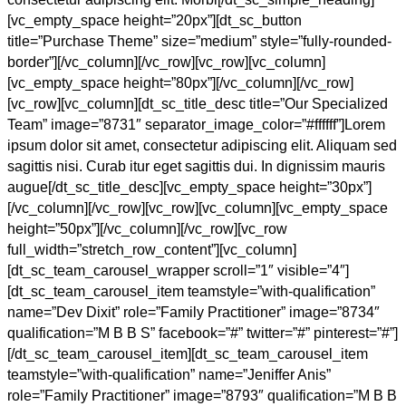
[vc_empty_space height=”20px”][dt_sc_button
title=”Purchase Theme” size=”medium” style=”fully-rounded-
border”][/vc_column][/vc_row][vc_row][vc_column]
[vc_empty_space height=”80px”][/vc_column][/vc_row]
[vc_row][vc_column][dt_sc_title_desc title=”Our Specialized
Team” image=”8731″ separator_image_color=”#ffffff”]Lorem
ipsum dolor sit amet, consectetur adipiscing elit. Aliquam sed
sagittis nisi. Curab itur eget sagittis dui. In dignissim mauris
augue[/dt_sc_title_desc][vc_empty_space height=”30px”]
[/vc_column][/vc_row][vc_row][vc_column][vc_empty_space
height=”50px”][/vc_column][/vc_row][vc_row
full_width=”stretch_row_content”][vc_column]
[dt_sc_team_carousel_wrapper scroll=”1″ visible=”4″]
[dt_sc_team_carousel_item teamstyle=”with-qualification”
name=”Dev Dixit” role=”Family Practitioner” image=”8734″
qualification=”M B B S” facebook=”#” twitter=”#” pinterest=”#”]
[/dt_sc_team_carousel_item][dt_sc_team_carousel_item
teamstyle=”with-qualification” name=”Jeniffer Anis”
role=”Family Practitioner” image=”8793″ qualification=”M B B