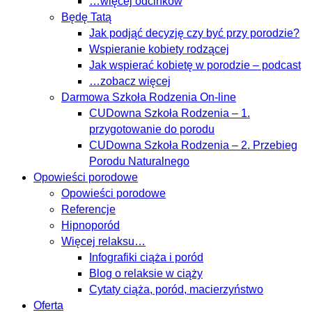
…więcej odcinków
Będę Tatą
Jak podjąć decyzję czy być przy porodzie?
Wspieranie kobiety rodzącej
Jak wspierać kobietę w porodzie – podcast
…zobacz więcej
Darmowa Szkoła Rodzenia On-line
CUDowna Szkoła Rodzenia – 1.
przygotowanie do porodu
CUDowna Szkoła Rodzenia – 2. Przebieg
Porodu Naturalnego
Opowieści porodowe
Opowieści porodowe
Referencje
Hipnoporód
Więcej relaksu…
Infografiki ciąża i poród
Blog o relaksie w ciąży
Cytaty ciąża, poród, macierzyństwo
Oferta