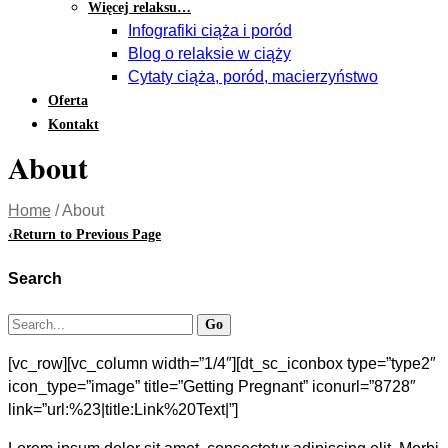
Więcej relaksu…
Infografiki ciąża i poród
Blog o relaksie w ciąży
Cytaty ciąża, poród, macierzyństwo
Oferta
Kontakt
About
Home
/
About
‹
Return to Previous Page
Search
[vc_row][vc_column width=”1/4″][dt_sc_iconbox type=”type2″
icon_type=”image” title=”Getting Pregnant” iconurl=”8728″
link=”url:%23|title:Link%20Text|”]