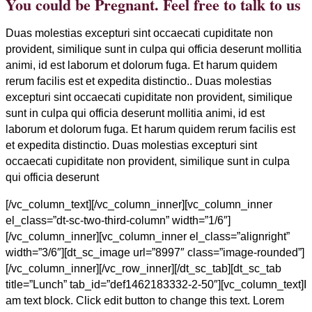
You could be Pregnant. Feel free to talk to us
Duas molestias excepturi sint occaecati cupiditate non
provident, similique sunt in culpa qui officia deserunt mollitia
animi, id est laborum et dolorum fuga. Et harum quidem
rerum facilis est et expedita distinctio.. Duas molestias
excepturi sint occaecati cupiditate non provident, similique
sunt in culpa qui officia deserunt mollitia animi, id est
laborum et dolorum fuga. Et harum quidem rerum facilis est
et expedita distinctio. Duas molestias excepturi sint
occaecati cupiditate non provident, similique sunt in culpa
qui officia deserunt
[/vc_column_text][/vc_column_inner][vc_column_inner
el_class=”dt-sc-two-third-column” width=”1/6″]
[/vc_column_inner][vc_column_inner el_class=”alignright”
width=”3/6″][dt_sc_image url=”8997″ class=”image-rounded”]
[/vc_column_inner][/vc_row_inner][/dt_sc_tab][dt_sc_tab
title=”Lunch” tab_id=”def1462183332-2-50″][vc_column_text]I
am text block. Click edit button to change this text. Lorem