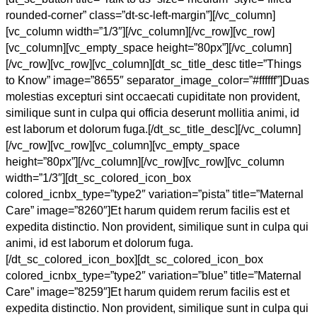
rounded-corner” class=”dt-sc-left-margin”][/vc_column]
[vc_column width=”1/3″][/vc_column][/vc_row][vc_row]
[vc_column][vc_empty_space height=”80px”][/vc_column]
[/vc_row][vc_row][vc_column][dt_sc_title_desc title=”Things
to Know” image=”8655″ separator_image_color=”#ffffff”]Duas
molestias excepturi sint occaecati cupiditate non provident,
similique sunt in culpa qui officia deserunt mollitia animi, id
est laborum et dolorum fuga.[/dt_sc_title_desc][/vc_column]
[/vc_row][vc_row][vc_column][vc_empty_space
height=”80px”][/vc_column][/vc_row][vc_row][vc_column
width=”1/3″][dt_sc_colored_icon_box
colored_icnbx_type=”type2″ variation=”pista” title=”Maternal
Care” image=”8260″]Et harum quidem rerum facilis est et
expedita distinctio. Non provident, similique sunt in culpa qui
animi, id est laborum et dolorum fuga.
[/dt_sc_colored_icon_box][dt_sc_colored_icon_box
colored_icnbx_type=”type2″ variation=”blue” title=”Maternal
Care” image=”8259″]Et harum quidem rerum facilis est et
expedita distinctio. Non provident, similique sunt in culpa qui