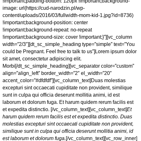
!important;padding-bottom: 120px !important;background-
image: url(https://cud-narodzin.pl/wp-
content/uploads/2016/03/fullwidth-mom-kid-1.jpg?id=8736)
!important;background-position: center
!important;background-repeat: no-repeat
!important;background-size: cover !important;}”][vc_column
width=”2/3″][dt_sc_simple_heading type=”simple” text=”You
could be Pregnant. Feel free to talk to us”]Lorem ipsum dolor
sit amet, consectetur adipiscing elit.
Morbi[/dt_sc_simple_heading][vc_separator color=”custom”
align=”align_left” border_width=”2″ el_width=”20″
accent_color=”#dfdfdf”][vc_column_text]Duas molestias
excepturi sint occaecati cupiditate non provident, similique
sunt in culpa qui officia deserunt mollitia animi, id est
laborum et dolorum fuga. Et harum quidem rerum facilis est
et expedita distinctio. [/vc_column_text][vc_column_text]
Et
harum quidem rerum facilis est et expedita distinctio. Duas
molestias excepturi sint occaecati cupiditate non provident,
similique sunt in culpa qui officia deserunt mollitia animi, id
est laborum et dolorum fuga.
[/vc_column_text][vc_row_inner]