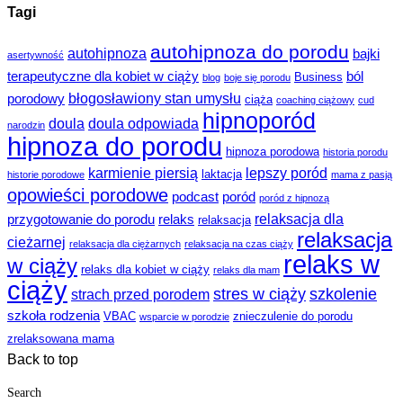
Tagi
autohipnoza do porodu
autohipnoza
bajki
asertywność
terapeutyczne dla kobiet w ciąży
ból
Business
blog
boje się porodu
błogosławiony stan umysłu
porodowy
ciąża
coaching ciążowy
cud
hipnoporód
doula
doula odpowiada
narodzin
hipnoza do porodu
hipnoza porodowa
historia porodu
karmienie piersią
lepszy poród
laktacja
historie porodowe
mama z pasją
opowieści porodowe
podcast
poród
poród z hipnozą
relaksacja dla
przygotowanie do porodu
relaks
relaksacja
relaksacja
cieżarnej
relaksacja dla ciężarnych
relaksacja na czas ciąży
relaks w
w ciąży
relaks dla kobiet w ciąży
relaks dla mam
ciąży
stres w ciąży
szkolenie
strach przed porodem
szkoła rodzenia
VBAC
znieczulenie do porodu
wsparcie w porodzie
zrelaksowana mama
Back to top
Search