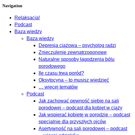
Navigation
Relaksacja!
Podcast
Baza wiedzy
Baza wiedzy
Depresja ciążowa – psycholog radzi
Znieczulenie zewnątrzoponowe
Naturalne sposoby łagodzenia bólu
porodowego
Ile czasu trwa poród?
Oksytocyna – to musisz wiedzieć
… więcej tematów
Podcast
Jak zachować pewność siebie na sali
porodowej – podcast dla kobiet w ciąży
Jak wspierać kobietę w porodzie – podcast
specjalnie dla przyszłych ojców
Asertywność na sali porodowej – podcast