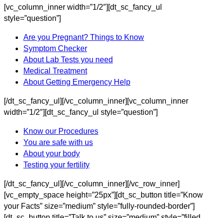
[vc_column_inner width=”1/2″][dt_sc_fancy_ul
style=”question”]
Are you Pregnant? Things to Know
Symptom Checker
About Lab Tests you need
Medical Treatment
About Getting Emergency Help
[/dt_sc_fancy_ul][/vc_column_inner][vc_column_inner
width=”1/2″][dt_sc_fancy_ul style=”question”]
Know our Procedures
You are safe with us
About your body
Testing your fertility
[/dt_sc_fancy_ul][/vc_column_inner][/vc_row_inner]
[vc_empty_space height=”25px”][dt_sc_button title=”Know
your Facts” size=”medium” style=”fully-rounded-border”]
[dt_sc_button title=”Talk to us” size=”medium” style=”filled