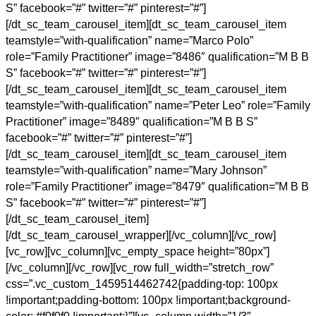
S” facebook=”#” twitter=”#” pinterest=”#”]
[/dt_sc_team_carousel_item][dt_sc_team_carousel_item
teamstyle=”with-qualification” name=”Marco Polo”
role=”Family Practitioner” image=”8486″ qualification=”M B B
S” facebook=”#” twitter=”#” pinterest=”#”]
[/dt_sc_team_carousel_item][dt_sc_team_carousel_item
teamstyle=”with-qualification” name=”Peter Leo” role=”Family
Practitioner” image=”8489″ qualification=”M B B S”
facebook=”#” twitter=”#” pinterest=”#”]
[/dt_sc_team_carousel_item][dt_sc_team_carousel_item
teamstyle=”with-qualification” name=”Mary Johnson”
role=”Family Practitioner” image=”8479″ qualification=”M B B
S” facebook=”#” twitter=”#” pinterest=”#”]
[/dt_sc_team_carousel_item]
[/dt_sc_team_carousel_wrapper][/vc_column][/vc_row]
[vc_row][vc_column][vc_empty_space height=”80px”]
[/vc_column][/vc_row][vc_row full_width=”stretch_row”
css=”.vc_custom_1459514462742{padding-top: 100px
!important;padding-bottom: 100px !important;background-