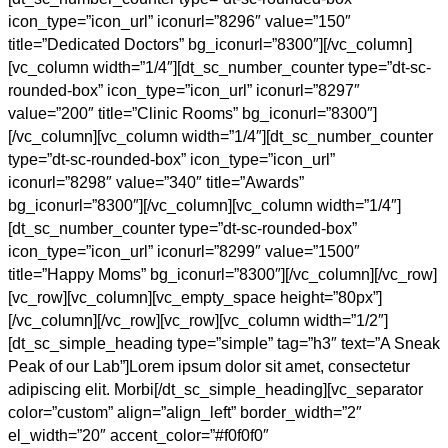
icon_type=”icon_url” iconurl=”8296″ value=”150″
title=”Dedicated Doctors” bg_iconurl=”8300″][/vc_column]
[vc_column width=”1/4″][dt_sc_number_counter type=”dt-sc-
rounded-box” icon_type=”icon_url” iconurl=”8297″
value=”200″ title=”Clinic Rooms” bg_iconurl=”8300″]
[/vc_column][vc_column width=”1/4″][dt_sc_number_counter
type=”dt-sc-rounded-box” icon_type=”icon_url”
iconurl=”8298″ value=”340″ title=”Awards”
bg_iconurl=”8300″][/vc_column][vc_column width=”1/4″]
[dt_sc_number_counter type=”dt-sc-rounded-box”
icon_type=”icon_url” iconurl=”8299″ value=”1500″
title=”Happy Moms” bg_iconurl=”8300″][/vc_column][/vc_row]
[vc_row][vc_column][vc_empty_space height=”80px”]
[/vc_column][/vc_row][vc_row][vc_column width=”1/2″]
[dt_sc_simple_heading type=”simple” tag=”h3″ text=”A Sneak
Peak of our Lab”]Lorem ipsum dolor sit amet, consectetur
adipiscing elit. Morbi[/dt_sc_simple_heading][vc_separator
color=”custom” align=”align_left” border_width=”2″
el_width=”20″ accent_color=”#f0f0f0″