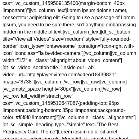
css=”.vc_custom_1459509135400{margin-bottom: 40px
!important;}”][vc_column_text]Lorem ipsum dolor sit amet,
consectetur adipiscing elit. Going to use a passage of Lorem
Ipsum, you need to be sure there isn’t anything embarrassing
hidden in the middle of text.[/vc_column_text][dt_sc_button
title=”View all Videos” size=”medium” style=”fully-rounded-
border” icon_type=”fontawesome” iconalign=”icon-right with-
icon” iconclass=”fa fa-video-camera”][/vc_column][vc_column
width=”1/2″ el_class=”alignright about_video_content”]
[dt_sc_video_section title=”Inside our Lab”
video_url=”http://player.vimeo.com/video/18439821″
image=”8738″][/vc_column][/vc_row][vc_row][vc_column]
[vc_empty_space height=”80px”][/vc_column][/vc_row]
[vc_row full_width=”stretch_row”
css=”.vc_custom_1459510647087{padding-top: 95px
!important;padding-bottom: 85px !important;background-
color: #f0f0f0 !important;}”][vc_column el_class=”aligncenter”]
[dt_sc_simple_heading type=”simple” text=”The Best
Pregnancy Care Theme”]Lorem ipsum dolor sit amet,
consectetur adipiscing elit. Morbi[/dt_sc_simple_heading]