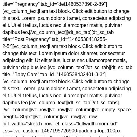
title=”Pregnancy” tab_id=”def1460537398-2-89″]
[vc_column_text]I am text block. Click edit button to change
this text. Lorem ipsum dolor sit amet, consectetur adipiscing
elit. Ut elit tellus, luctus nec ullamcorper mattis, pulvinar
dapibus leo.[/vc_column_text][/dt_sc_tab][dt_sc_tab
title=”Post Pregnancy” tab_id=”1460538418255-
2-5″][vc_column_text]I am text block. Click edit button to
change this text. Lorem ipsum dolor sit amet, consectetur
adipiscing elit. Ut elit tellus, luctus nec ullamcorper mattis,
pulvinar dapibus leo.[/vc_column_text][/dt_sc_tab][dt_sc_tab
title=”Baby Care” tab_id=”1460538432401-3-3″]
[vc_column_text]I am text block. Click edit button to change
this text. Lorem ipsum dolor sit amet, consectetur adipiscing
elit. Ut elit tellus, luctus nec ullamcorper mattis, pulvinar
dapibus leo.[/vc_column_text][/dt_sc_tab][/dt_sc_tabs]
[/vc_column][/vc_row][vc_row][vc_column][vc_empty_space
height=”80px”][/vc_column][/vc_row][vc_row
full_width=”stretch_row” el_class=”fullwidth-mom-kid”
css=”.vc_custom_1467195726900{padding-top: 100px