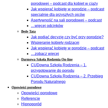
porodowej – podcast dla kobiet w ciąży
Jak wspierać kobietę w porodzie – podcast
specjalnie dla przyszłych ojców
Asertywność na sali porodowej – podcast
…więcej odcinków
Będę Tatą
Jak podjąć decyzję czy być przy porodzie?
Wspieranie kobiety rodzącej
Jak wspierać kobietę w porodzie – podcast
…zobacz więcej
Darmowa Szkoła Rodzenia On-line
CUDowna Szkoła Rodzenia – 1.
przygotowanie do porodu
CUDowna Szkoła Rodzenia – 2. Przebieg
Porodu Naturalnego
Opowieści porodowe
Opowieści porodowe
Referencje
Hipnoporód