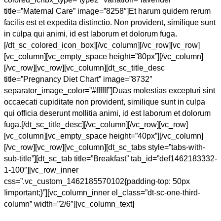
title=”Maternal Care” image=”8258″]Et harum quidem rerum
facilis est et expedita distinctio. Non provident, similique sunt
in culpa qui animi, id est laborum et dolorum fuga.
[/dt_sc_colored_icon_box][/vc_column][/vc_row][vc_row]
[vc_column][vc_empty_space height=”80px”][/vc_column]
[/vc_row][vc_row][vc_column][dt_sc_title_desc
title=”Pregnancy Diet Chart” image=”8732″
separator_image_color=”#ffffff”]Duas molestias excepturi sint
occaecati cupiditate non provident, similique sunt in culpa
qui officia deserunt mollitia animi, id est laborum et dolorum
fuga.[/dt_sc_title_desc][/vc_column][/vc_row][vc_row]
[vc_column][vc_empty_space height=”40px”][/vc_column]
[/vc_row][vc_row][vc_column][dt_sc_tabs style=”tabs-with-
sub-title”][dt_sc_tab title=”Breakfast” tab_id=”def1462183332-
1-100″][vc_row_inner
css=”.vc_custom_1462185570102{padding-top: 50px
!important;}”][vc_column_inner el_class=”dt-sc-one-third-
column” width=”2/6″][vc_column_text]