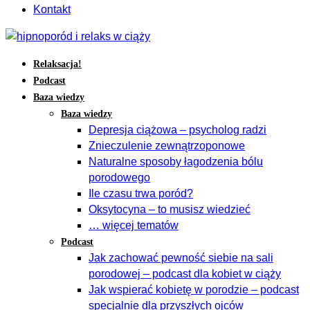
Kontakt
Relaksacja!
Podcast
Baza wiedzy
Baza wiedzy
Depresja ciążowa – psycholog radzi
Znieczulenie zewnątrzoponowe
Naturalne sposoby łagodzenia bólu
porodowego
Ile czasu trwa poród?
Oksytocyna – to musisz wiedzieć
… więcej tematów
Podcast
Jak zachować pewność siebie na sali
porodowej – podcast dla kobiet w ciąży
Jak wspierać kobietę w porodzie – podcast
specjalnie dla przyszłych ojców