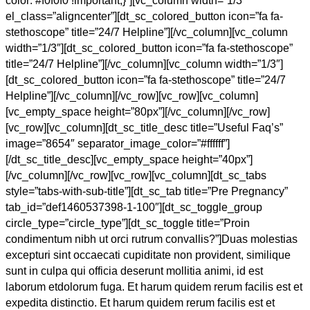
color: #f0f0f0 !important;}”][vc_column width=”1/3″
el_class=”aligncenter”][dt_sc_colored_button icon=”fa fa-
stethoscope” title=”24/7 Helpline”][/vc_column][vc_column
width=”1/3″][dt_sc_colored_button icon=”fa fa-stethoscope”
title=”24/7 Helpline”][/vc_column][vc_column width=”1/3″]
[dt_sc_colored_button icon=”fa fa-stethoscope” title=”24/7
Helpline”][/vc_column][/vc_row][vc_row][vc_column]
[vc_empty_space height=”80px”][/vc_column][/vc_row]
[vc_row][vc_column][dt_sc_title_desc title=”Useful Faq’s”
image=”8654″ separator_image_color=”#ffffff”]
[/dt_sc_title_desc][vc_empty_space height=”40px”]
[/vc_column][/vc_row][vc_row][vc_column][dt_sc_tabs
style=”tabs-with-sub-title”][dt_sc_tab title=”Pre Pregnancy”
tab_id=”def1460537398-1-100″][dt_sc_toggle_group
circle_type=”circle_type”][dt_sc_toggle title=”Proin
condimentum nibh ut orci rutrum convallis?”]Duas molestias
excepturi sint occaecati cupiditate non provident, similique
sunt in culpa qui officia deserunt mollitia animi, id est
laborum etdolorum fuga. Et harum quidem rerum facilis est et
expedita distinctio. Et harum quidem rerum facilis est et