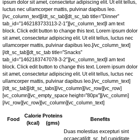
ipsum dolor sit amet, consectetur adipiscing elit. Ut elit tellus,
luctus nec ullamcorper mattis, pulvinar dapibus leo.
[/vc_column_text][/dt_sc_tab][dt_sc_tab title=”Dinner”
tab_id=”1462183733113-2-1″][vc_column_text]I am text
block. Click edit button to change this text. Lorem ipsum dolor
sit amet, consectetur adipiscing elit. Ut elit tellus, luctus nec
ullamcorper mattis, pulvinar dapibus leo.[/vc_column_text]
[/dt_sc_tab][dt_sc_tab title=”Snacks”
tab_id=”1462183747078-3-2″][vc_column_text]I am text
block. Click edit button to change this text. Lorem ipsum dolor
sit amet, consectetur adipiscing elit. Ut elit tellus, luctus nec
ullamcorper mattis, pulvinar dapibus leo.[/vc_column_text]
[/dt_sc_tab][/dt_sc_tabs][/vc_column][/vc_row][vc_row]
[vc_column][vc_empty_space height=”80px”][/vc_column]
[/vc_row][vc_row][vc_column][vc_column_text]
Calorie
Proteins
Food
Benefits
(kcal)
(gms)
Duas molestias excepturi sint
occaecati[dt_sc_br] cupiditate