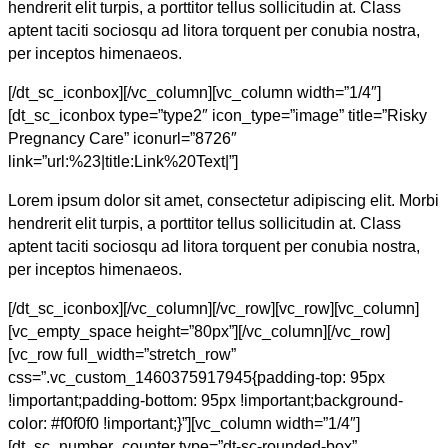
hendrerit elit turpis, a porttitor tellus sollicitudin at. Class
aptent taciti sociosqu ad litora torquent per conubia nostra,
per inceptos himenaeos.
[/dt_sc_iconbox][/vc_column][vc_column width=”1/4″]
[dt_sc_iconbox type=”type2″ icon_type=”image” title=”Risky
Pregnancy Care” iconurl=”8726″
link=”url:%23|title:Link%20Text|”]
Lorem ipsum dolor sit amet, consectetur adipiscing elit. Morbi
hendrerit elit turpis, a porttitor tellus sollicitudin at. Class
aptent taciti sociosqu ad litora torquent per conubia nostra,
per inceptos himenaeos.
[/dt_sc_iconbox][/vc_column][/vc_row][vc_row][vc_column]
[vc_empty_space height=”80px”][/vc_column][/vc_row]
[vc_row full_width=”stretch_row”
css=”.vc_custom_1460375917945{padding-top: 95px
!important;padding-bottom: 95px !important;background-
color: #f0f0f0 !important;}”][vc_column width=”1/4″]
[dt_sc_number_counter type=”dt-sc-rounded-box”