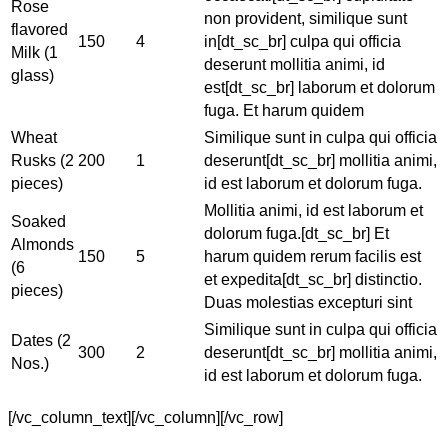
Rose
non provident, similique sunt
flavored
150
4
in[dt_sc_br] culpa qui officia
Milk (1
deserunt mollitia animi, id
glass)
est[dt_sc_br] laborum et dolorum
fuga. Et harum quidem
Wheat
Similique sunt in culpa qui officia
Rusks (2
200
1
deserunt[dt_sc_br] mollitia animi,
pieces)
id est laborum et dolorum fuga.
Mollitia animi, id est laborum et
Soaked
dolorum fuga.[dt_sc_br] Et
Almonds
150
5
harum quidem rerum facilis est
(6
et expedita[dt_sc_br] distinctio.
pieces)
Duas molestias excepturi sint
Similique sunt in culpa qui officia
Dates (2
300
2
deserunt[dt_sc_br] mollitia animi,
Nos.)
id est laborum et dolorum fuga.
[/vc_column_text][/vc_column][/vc_row]