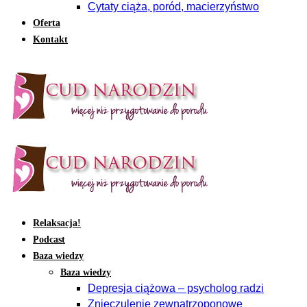
Cytaty ciąża, poród, macierzyństwo
Oferta
Kontakt
Relaksacja!
Podcast
Baza wiedzy
Baza wiedzy
Depresja ciążowa – psycholog radzi
Znieczulenie zewnątrzoponowe