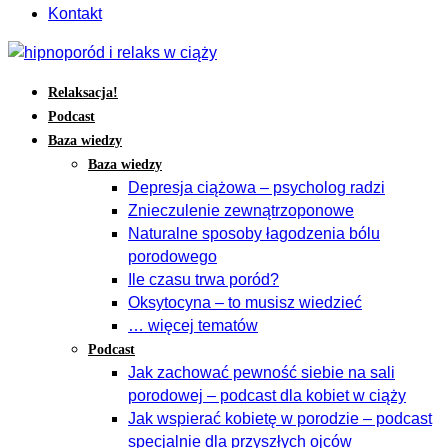
Kontakt
Relaksacja!
Podcast
Baza wiedzy
Baza wiedzy
Depresja ciążowa – psycholog radzi
Znieczulenie zewnątrzoponowe
Naturalne sposoby łagodzenia bólu
porodowego
Ile czasu trwa poród?
Oksytocyna – to musisz wiedzieć
… więcej tematów
Podcast
Jak zachować pewność siebie na sali
porodowej – podcast dla kobiet w ciąży
Jak wspierać kobietę w porodzie – podcast
specjalnie dla przyszłych ojców