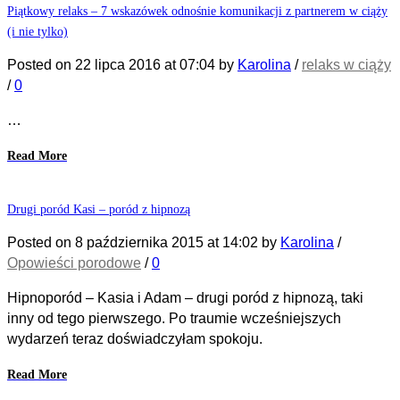
Piątkowy relaks – 7 wskazówek odnośnie komunikacji z partnerem w ciąży
(i nie tylko)
Posted on
22 lipca 2016
at 07:04
by
Karolina
/
relaks w ciąży
/
0
…
Read More
Drugi poród Kasi – poród z hipnozą
Posted on
8 października 2015
at 14:02
by
Karolina
/
Opowieści porodowe
/
0
Hipnoporód – Kasia i Adam – drugi poród z hipnozą, taki
inny od tego pierwszego. Po traumie wcześniejszych
wydarzeń teraz doświadczyłam spokoju.
Read More