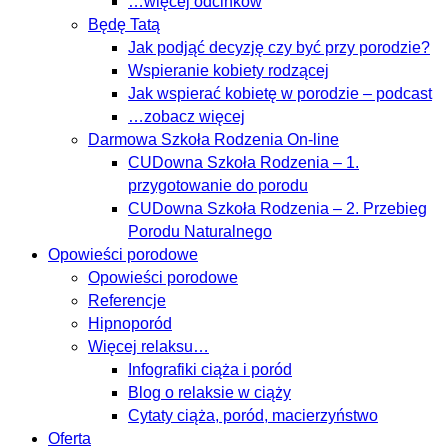
…więcej odcinków
Będę Tatą
Jak podjąć decyzję czy być przy porodzie?
Wspieranie kobiety rodzącej
Jak wspierać kobietę w porodzie – podcast
…zobacz więcej
Darmowa Szkoła Rodzenia On-line
CUDowna Szkoła Rodzenia – 1.
przygotowanie do porodu
CUDowna Szkoła Rodzenia – 2. Przebieg
Porodu Naturalnego
Opowieści porodowe
Opowieści porodowe
Referencje
Hipnoporód
Więcej relaksu…
Infografiki ciąża i poród
Blog o relaksie w ciąży
Cytaty ciąża, poród, macierzyństwo
Oferta