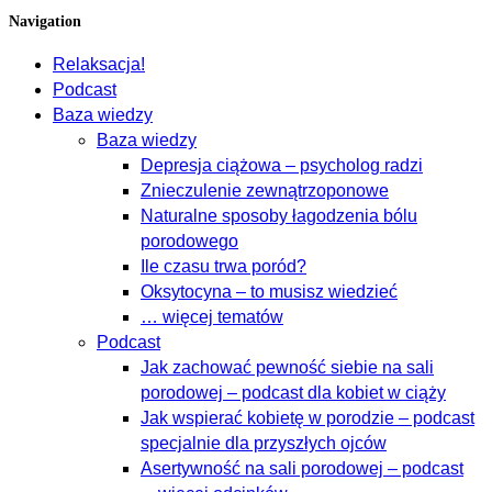
Navigation
Relaksacja!
Podcast
Baza wiedzy
Baza wiedzy
Depresja ciążowa – psycholog radzi
Znieczulenie zewnątrzoponowe
Naturalne sposoby łagodzenia bólu
porodowego
Ile czasu trwa poród?
Oksytocyna – to musisz wiedzieć
… więcej tematów
Podcast
Jak zachować pewność siebie na sali
porodowej – podcast dla kobiet w ciąży
Jak wspierać kobietę w porodzie – podcast
specjalnie dla przyszłych ojców
Asertywność na sali porodowej – podcast