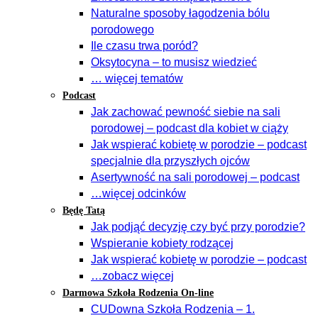
Naturalne sposoby łagodzenia bólu
porodowego
Ile czasu trwa poród?
Oksytocyna – to musisz wiedzieć
… więcej tematów
Podcast
Jak zachować pewność siebie na sali
porodowej – podcast dla kobiet w ciąży
Jak wspierać kobietę w porodzie – podcast
specjalnie dla przyszłych ojców
Asertywność na sali porodowej – podcast
…więcej odcinków
Będę Tatą
Jak podjąć decyzję czy być przy porodzie?
Wspieranie kobiety rodzącej
Jak wspierać kobietę w porodzie – podcast
…zobacz więcej
Darmowa Szkoła Rodzenia On-line
CUDowna Szkoła Rodzenia – 1.