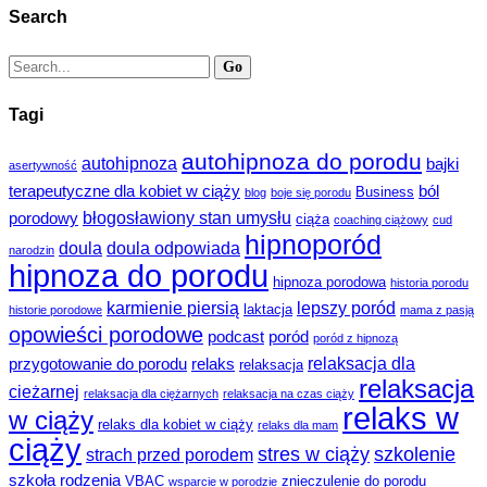
Search
Tagi
autohipnoza do porodu
autohipnoza
bajki
asertywność
terapeutyczne dla kobiet w ciąży
ból
Business
blog
boje się porodu
błogosławiony stan umysłu
porodowy
ciąża
coaching ciążowy
cud
hipnoporód
doula
doula odpowiada
narodzin
hipnoza do porodu
hipnoza porodowa
historia porodu
karmienie piersią
lepszy poród
laktacja
historie porodowe
mama z pasją
opowieści porodowe
podcast
poród
poród z hipnozą
relaksacja dla
przygotowanie do porodu
relaks
relaksacja
relaksacja
cieżarnej
relaksacja dla ciężarnych
relaksacja na czas ciąży
relaks w
w ciąży
relaks dla kobiet w ciąży
relaks dla mam
ciąży
stres w ciąży
szkolenie
strach przed porodem
szkoła rodzenia
VBAC
znieczulenie do porodu
wsparcie w porodzie