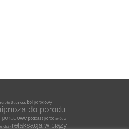
ból porodowy
Business
 porodu
hipnoza do porodu
i porodowe
podcast
poród
poród z
relaksacja w ciąży
as ciąży