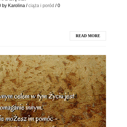
0
by
Karolina
/
ciąża i poród
/
0
READ MORE