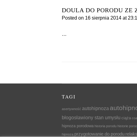
DOULA DO PORODU ZE 
Posted on
16 sierpnia 2014
at 23:
…
TAGI
autohipn
autohipnoza
asertywność
błogosławiony stan umysłu
ciąża
coa
hipnoza porodowa
historia porodu
historie por
przygotowanie do porodu
relak
hipnozą