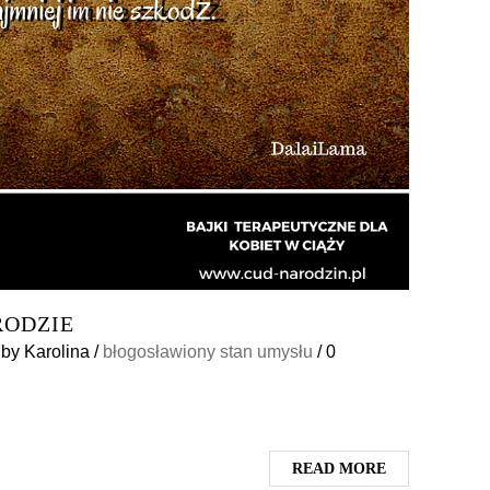
RODZIE
4
by
Karolina
/
błogosławiony stan umysłu
/
0
READ MORE