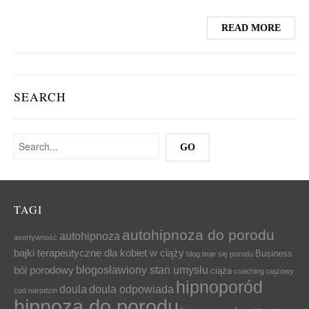
READ MORE
SEARCH
TAGI
autohipnoza do porodu
autohipnoza
asertywność
bajki terapeutyczne dla kobiet w ciąży
Business
blog
boje się porodu
błogosławiony stan umysłu
ból porodowy
ciąża
coaching ciążowy
hipnoporód
doula
doula odpowiada
cud narodzin
hipnoza do porodu