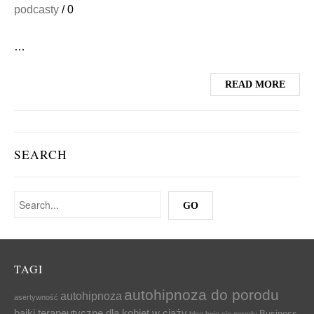
podcasty
/
0
…
READ MORE
SEARCH
TAGI
autohipnoza do porodu
autohipnoza
asertywność
bajki terapeutyczne dla kobiet w ciąży
Business
blog
boje się porodu