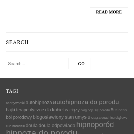
READ MORE
SEARCH
TAGI
autohipnoza do porodu
autohipnoza
asertywność
bajki terapeutyczne dla kobiet w ciąży
Business
blog
boje się porodu
błogosławiony stan umysłu
ból porodowy
ciąża
coaching ciążowy
hipnoporód
doula
doula odpowiada
cud narodzin
hipnoza do porodu