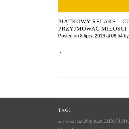
PIĄTKOWY RELAKS – CO
PRZYJMOWAĆ MIŁOŚCI
Posted on
8 lipca 2016
at 06:54
by
…
TAGI
autohipn
autohipnoza
asertywność