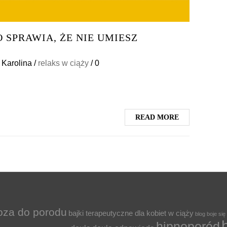
 SPRAWIA, ŻE NIE UMIESZ
Karolina
/
relaks w ciąży
/
0
READ MORE
oza do porodu
bajki terapeutyczne dla kobiet w ciąży
blog
boje się
hipnoporód