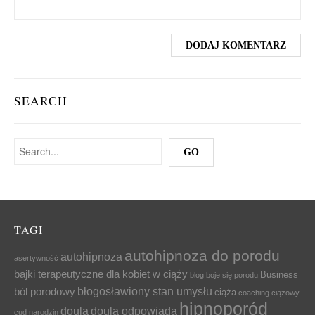
SEARCH
TAGI
autohipnoza do porodu
autohipnoza
asertywność
bajki terapeutyczne dla kobiet w ciąży
Business
blog
boje się porodu
błogosławiony stan umysłu
ból porodowy
ciąża
coaching ciążowy
hipnoporód
doula
doula odpowiada
cud narodzin