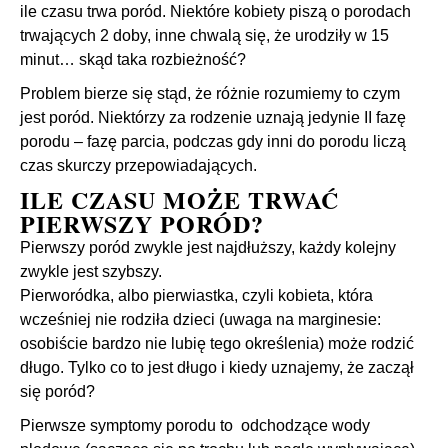
ile czasu trwa poród. Niektóre kobiety piszą o porodach
trwających 2 doby, inne chwalą się, że urodziły w 15
minut… skąd taka rozbieżność?
Problem bierze się stąd, że różnie rozumiemy to czym
jest poród. Niektórzy za rodzenie uznają jedynie II fazę
porodu – fazę parcia, podczas gdy inni do porodu liczą
czas skurczy przepowiadających.
ILE CZASU MOŻE TRWAĆ
PIERWSZY PORÓD?
Pierwszy poród zwykle jest najdłuższy, każdy kolejny
zwykle jest szybszy.
Pierworódka, albo pierwiastka, czyli kobieta, która
wcześniej nie rodziła dzieci (uwaga na marginesie:
osobiście bardzo nie lubię tego określenia) może rodzić
długo. Tylko co to jest długo i kiedy uznajemy, że zaczął
się poród?
Pierwsze symptomy porodu to odchodzące wody