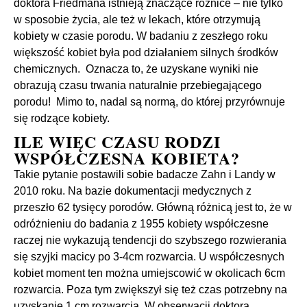
doktora Friedmana istnieją znaczące różnice – nie tylko
w sposobie życia, ale też w lekach, które otrzymują
kobiety w czasie porodu. W badaniu z zeszłego roku
większość kobiet była pod działaniem silnych środków
chemicznych. Oznacza to, że uzyskane wyniki nie
obrazują czasu trwania naturalnie przebiegającego
porodu! Mimo to, nadal są normą, do której przyrównuje
się rodzące kobiety.
ILE WIĘC CZASU RODZI
WSPÓŁCZESNA KOBIETA?
Takie pytanie postawili sobie badacze Zahn i Landy w
2010 roku. Na bazie dokumentacji medycznych z
przeszło 62 tysięcy porodów. Główną różnicą jest to, że w
odróżnieniu do badania z 1955 kobiety współczesne
raczej nie wykazują tendencji do szybszego rozwierania
się szyjki macicy po 3-4cm rozwarcia. U współczesnych
kobiet moment ten można umiejscowić w okolicach 6cm
rozwarcia. Poza tym zwiększył się też czas potrzebny na
uzyskanie 1 cm rozwarcia. W obserwacji doktora