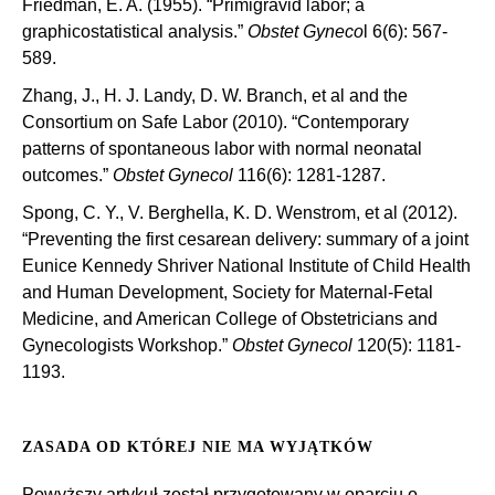
Friedman, E. A. (1955). “Primigravid labor; a
graphicostatistical analysis.”
Obstet Gyneco
l 6(6): 567-
589.
Zhang, J., H. J. Landy, D. W. Branch, et al and the
Consortium on Safe Labor (2010). “Contemporary
patterns of spontaneous labor with normal neonatal
outcomes.”
Obstet Gynecol
116(6): 1281-1287.
Spong, C. Y., V. Berghella, K. D. Wenstrom, et al (2012).
“Preventing the first cesarean delivery: summary of a joint
Eunice Kennedy Shriver National Institute of Child Health
and Human Development, Society for Maternal-Fetal
Medicine, and American College of Obstetricians and
Gynecologists Workshop.”
Obstet Gynecol
120(5): 1181-
1193.
ZASADA OD KTÓREJ NIE MA WYJĄTKÓW
Powyższy artykuł został przygotowany w oparciu o