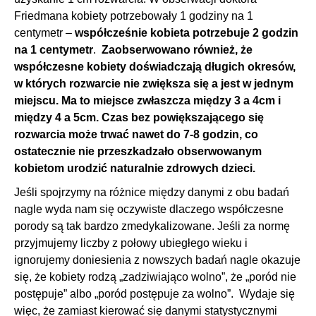
Friedmana kobiety potrzebowały 1 godziny na 1
centymetr –
współcześnie kobieta potrzebuje 2 godzin
na 1 centymetr
.
Zaobserwowano również, że
współczesne kobiety doświadczają długich okresów,
w których rozwarcie nie zwiększa się a jest w jednym
miejscu. Ma to miejsce zwłaszcza między 3 a 4cm i
między 4 a 5cm. Czas bez powiększającego się
rozwarcia może trwać nawet do 7-8 godzin, co
ostatecznie nie przeszkadzało obserwowanym
kobietom urodzić naturalnie zdrowych dzieci.
Jeśli spojrzymy na różnice między danymi z obu badań
nagle wyda nam się oczywiste dlaczego współczesne
porody są tak bardzo zmedykalizowane. Jeśli za normę
przyjmujemy liczby z połowy ubiegłego wieku i
ignorujemy doniesienia z nowszych badań nagle okazuje
się, że kobiety rodzą „zadziwiająco wolno”, że „poród nie
postępuje” albo „poród postępuje za wolno”. Wydaje się
więc, że zamiast kierować się danymi statystycznymi