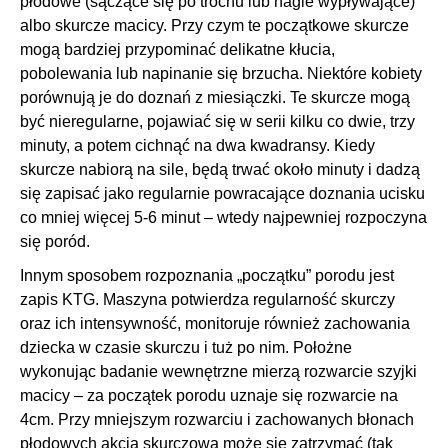
płodowe (sączące się po trochu lub nagle wypływające)
albo skurcze macicy. Przy czym te początkowe skurcze
mogą bardziej przypominać delikatne kłucia,
pobolewania lub napinanie się brzucha. Niektóre kobiety
porównują je do doznań z miesiączki. Te skurcze mogą
być nieregularne, pojawiać się w serii kilku co dwie, trzy
minuty, a potem cichnąć na dwa kwadransy. Kiedy
skurcze nabiorą na sile, będą trwać około minuty i dadzą
się zapisać jako regularnie powracające doznania ucisku
co mniej więcej 5-6 minut – wtedy najpewniej rozpoczyna
się poród.
Innym sposobem rozpoznania „początku” porodu jest
zapis KTG. Maszyna potwierdza regularność skurczy
oraz ich intensywność, monitoruje również zachowania
dziecka w czasie skurczu i tuż po nim. Położne
wykonując badanie wewnętrzne mierzą rozwarcie szyjki
macicy – za początek porodu uznaje się rozwarcie na
4cm. Przy mniejszym rozwarciu i zachowanych błonach
płodowych akcja skurczowa może się zatrzymać (tak