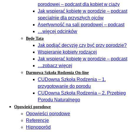
porodowej – podcast dla kobiet w ciąży
Jak wspierać kobietę w porodzie – podcast
specjalnie dla przyszłych ojców
Asertywność na sali porodowej – podcast
…więcej odcinków
Będę Tatą
Jak podjąć decyzję czy być przy porodzie?
Wspieranie kobiety rodzącej
Jak wspierać kobietę w porodzie – podcast
…zobacz więcej
Darmowa Szkoła Rodzenia On-line
CUDowna Szkoła Rodzenia – 1.
przygotowanie do porodu
CUDowna Szkoła Rodzenia – 2. Przebieg
Porodu Naturalnego
Opowieści porodowe
Opowieści porodowe
Referencje
Hipnoporód