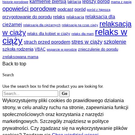
karmienie piersią
lepszy poród
laktacja
historie porodowe
mama z pasją
opowieści porodowe
podcast
poród
poród z hipnozą
relaksacja dla
przygotowanie do porodu
relaks
relaksacja
relaksacja
cieżarnej
relaksacja dla ciężarnych
relaksacja na czas ciąży
relaks w
w ciąży
relaks dla kobiet w ciąży
relaks dla mam
ciąży
stres w ciąży
szkolenie
strach przed porodem
szkoła rodzenia
VBAC
znieczulenie do porodu
wsparcie w porodzie
zrelaksowana mama
Back to top
Search
Use the search box to find the product you are looking for.
Wykorzystujemy pliki cookies do prawidłowego działania
strony, w celu analizy ruchu na stronie, zapewniania funkcji
społecznościowych oraz korzystania z narzędzi
marketingowych. Szczegóły znajdziesz w polityce
prywatności. Czy zgadzasz się na wykorzystywanie plików