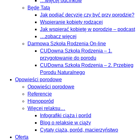
…więcej odcinków
Będę Tatą
Jak podjąć decyzję czy być przy porodzie?
Wspieranie kobiety rodzącej
Jak wspierać kobietę w porodzie – podcast
…zobacz więcej
Darmowa Szkoła Rodzenia On-line
CUDowna Szkoła Rodzenia – 1.
przygotowanie do porodu
CUDowna Szkoła Rodzenia – 2. Przebieg
Porodu Naturalnego
Opowieści porodowe
Opowieści porodowe
Referencje
Hipnoporód
Więcej relaksu…
Infografiki ciąża i poród
Blog o relaksie w ciąży
Cytaty ciąża, poród, macierzyństwo
Oferta