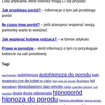
Lista artykułów, które również mogą Ci się przydać:
Jak przebiega poród?
– informacje o tym jak przebiega
poród
Ile czasu trwa poród?
– jeśli planujesz wspierać swoją
partnerkę warto to wiedzieć
Jak wspierać kobietę rodzącą?
– w formie artykułu
Prawo w porodzie
– skrót informacji o tym co przysługuje
kobiecie na sali porodowej
Tagi
autohipnoza do porodu
autohipnoza
bajki
asertywność
terapeutyczne dla kobiet w ciąży
ból
Business
blog
boje się porodu
błogosławiony stan umysłu
porodowy
ciąża
coaching ciążowy
cud
hipnoporód
doula
doula odpowiada
narodzin
hipnoza do porodu
hipnoza porodowa
historia porodu