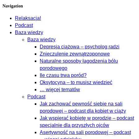
Navigation
Relaksacja!
Podcast
Baza wiedzy
Baza wiedzy
Depresja ciążowa – psycholog radzi
Znieczulenie zewnątrzoponowe
Naturalne sposoby łagodzenia bólu
porodowego
Ile czasu trwa poród?
Oksytocyna – to musisz wiedzieć
… więcej tematów
Podcast
Jak zachować pewność siebie na sali
porodowej – podcast dla kobiet w ciąży
Jak wspierać kobietę w porodzie – podcast
specjalnie dla przyszłych ojców
Asertywność na sali porodowej – podcast