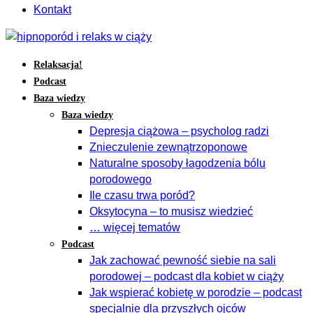
Kontakt
Relaksacja!
Podcast
Baza wiedzy
Baza wiedzy
Depresja ciążowa – psycholog radzi
Znieczulenie zewnątrzoponowe
Naturalne sposoby łagodzenia bólu
porodowego
Ile czasu trwa poród?
Oksytocyna – to musisz wiedzieć
… więcej tematów
Podcast
Jak zachować pewność siebie na sali
porodowej – podcast dla kobiet w ciąży
Jak wspierać kobietę w porodzie – podcast
specjalnie dla przyszłych ojców