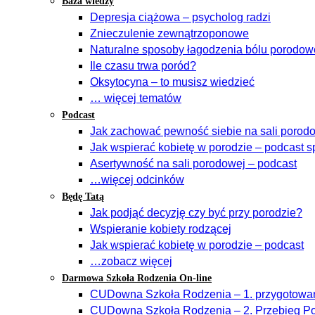
Baza wiedzy
Depresja ciążowa – psycholog radzi
Znieczulenie zewnątrzoponowe
Naturalne sposoby łagodzenia bólu porodo
Ile czasu trwa poród?
Oksytocyna – to musisz wiedzieć
… więcej tematów
Podcast
Jak zachować pewność siebie na sali porodow
Jak wspierać kobietę w porodzie – podcast s
Asertywność na sali porodowej – podcast
…więcej odcinków
Będę Tatą
Jak podjąć decyzję czy być przy porodzie?
Wspieranie kobiety rodzącej
Jak wspierać kobietę w porodzie – podcast
…zobacz więcej
Darmowa Szkoła Rodzenia On-line
CUDowna Szkoła Rodzenia – 1. przygotowan
CUDowna Szkoła Rodzenia – 2. Przebieg Po