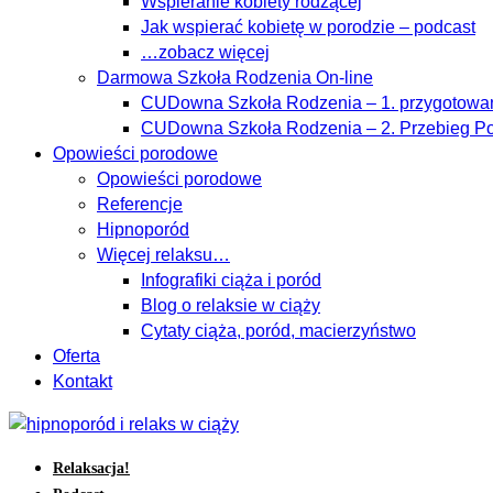
Wspieranie kobiety rodzącej
Jak wspierać kobietę w porodzie – podcast
…zobacz więcej
Darmowa Szkoła Rodzenia On-line
CUDowna Szkoła Rodzenia – 1. przygotowan
CUDowna Szkoła Rodzenia – 2. Przebieg Po
Opowieści porodowe
Opowieści porodowe
Referencje
Hipnoporód
Więcej relaksu…
Infografiki ciąża i poród
Blog o relaksie w ciąży
Cytaty ciąża, poród, macierzyństwo
Oferta
Kontakt
Relaksacja!