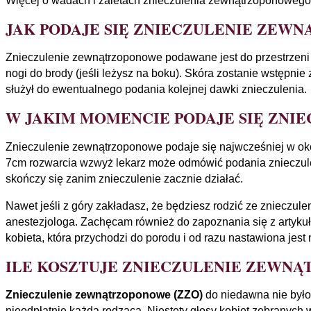
Więcej o wadach i zaletach znieczulenia zewnątrzoponowego 
JAK PODAJE SIĘ ZNIECZULENIE ZEW
Znieczulenie zewnątrzoponowe podawane jest do przestrzeni 
nogi do brody (jeśli leżysz na boku). Skóra zostanie wstępni
służył do ewentualnego podania kolejnej dawki znieczulenia.
W JAKIM MOMENCIE PODAJE SIĘ ZN
Znieczulenie zewnątrzoponowe podaje się najwcześniej w okol
7cm rozwarcia wzwyż lekarz może odmówić podania znieczulen
skończy się zanim znieczulenie zacznie działać.
Nawet jeśli z góry zakładasz, że będziesz rodzić ze znieczu
anestezjologa. Zachęcam również do zapoznania się z artykuła
kobieta, która przychodzi do porodu i od razu nastawiona jest
ILE KOSZTUJE ZNIECZULENIE ZEWNĄ
Znieczulenie zewnątrzoponowe (ZZO)
do niedawna nie było
nieodpłatnie każda rodząca
. Niestety głosy kobiet zebranyc