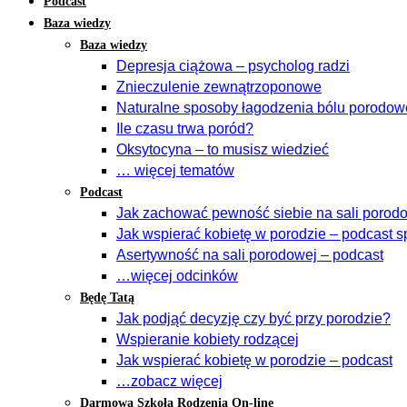
Podcast
Baza wiedzy
Baza wiedzy
Depresja ciążowa – psycholog radzi
Znieczulenie zewnątrzoponowe
Naturalne sposoby łagodzenia bólu porodo
Ile czasu trwa poród?
Oksytocyna – to musisz wiedzieć
… więcej tematów
Podcast
Jak zachować pewność siebie na sali porodow
Jak wspierać kobietę w porodzie – podcast s
Asertywność na sali porodowej – podcast
…więcej odcinków
Będę Tatą
Jak podjąć decyzję czy być przy porodzie?
Wspieranie kobiety rodzącej
Jak wspierać kobietę w porodzie – podcast
…zobacz więcej
Darmowa Szkoła Rodzenia On-line