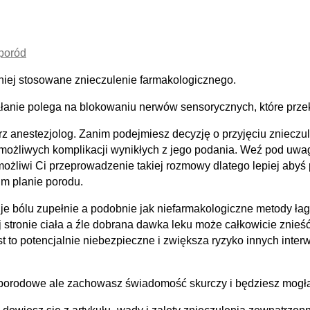
 poród
iej stosowane znieczulenie farmakologicznego.
ziałanie polega na blokowaniu nerwów sensorycznych, które pr
 anestezjolog. Zanim podejmiesz decyzję o przyjęciu znieczu
możliwych komplikacji wynikłych z jego podania. Weź pod uwag
iemożliwi Ci przeprowadzenie takiej rozmowy dlatego lepiej aby
im planie porodu.
je bólu zupełnie a podobnie jak niefarmakologiczne metody ła
tronie ciała a źle dobrana dawka leku może całkowicie znieść b
t to potencjalnie niebezpieczne i zwiększa ryzyko innych inter
e porodowe ale zachowasz świadomość skurczy i będziesz mogł