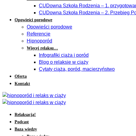
CUDowna Szkoła Rodzenia – 1. przygotowan
CUDowna Szkoła Rodzenia – 2. Przebieg Po
Opowieści porodowe
Opowieści porodowe
Referencje
Hipnoporód
Więcej relaksu…
Infografiki ciąża i poród
Blog o relaksie w ciąży
Cytaty ciąża, poród, macierzyństwo
Oferta
Kontakt
Relaksacja!
Podcast
Baza wiedzy