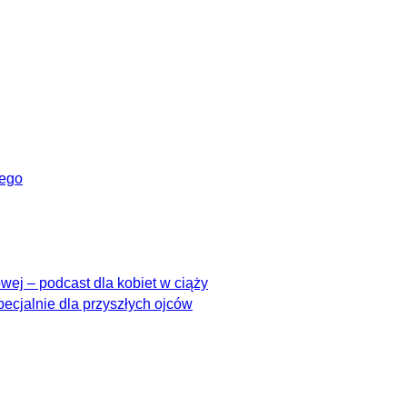
wego
ej – podcast dla kobiet w ciąży
pecjalnie dla przyszłych ojców