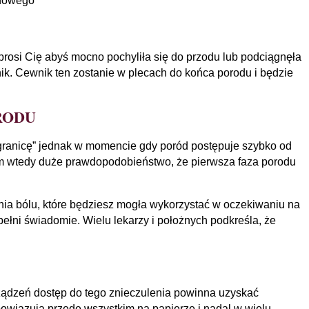
pnowego”
rosi Cię abyś mocno pochyliła się do przodu lub podciągnęła
nik. Cewnik ten zostanie w plecach do końca porodu i będzie
RODU
ą granicę” jednak w momencie gdy poród postępuje szybko od
iem wtedy duże prawdopodobieństwo, że pierwsza faza porodu
enia bólu, które będziesz mogła wykorzystać w oczekiwaniu na
ełni świadomie. Wielu lekarzy i położnych podkreśla, że
ządzeń dostęp do tego znieczulenia powinna uzyskać
owiązują przede wszystkim na papierze i nadal w wielu