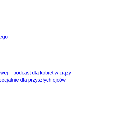
wego
ej – podcast dla kobiet w ciąży
pecjalnie dla przyszłych ojców