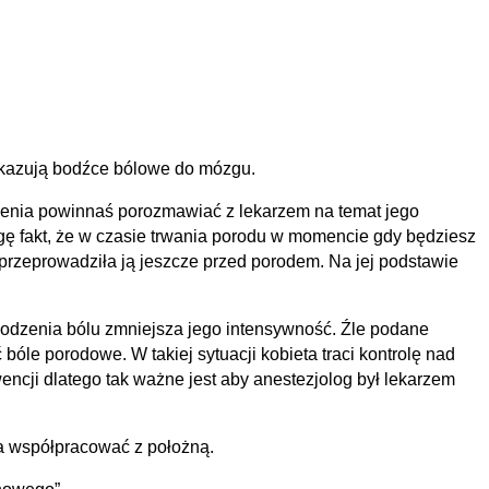
zekazują bodźce bólowe do mózgu.
lenia powinnaś porozmawiać z lekarzem na temat jego
ę fakt, że w czasie trwania porodu w momencie gdy będziesz
ś przeprowadziła ją jeszcze przed porodem. Na jej podstawie
godzenia bólu zmniejsza jego intensywność. Źle podane
óle porodowe. W takiej sytuacji kobieta traci kontrolę nad
wencji dlatego tak ważne jest aby anestezjolog był lekarzem
a współpracować z położną.