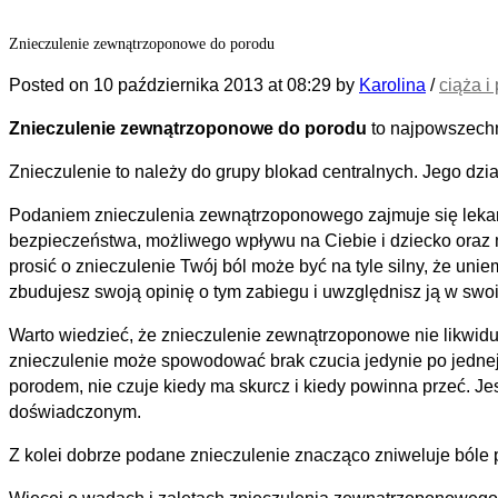
Znieczulenie zewnątrzoponowe do porodu
Posted on
10 października 2013
at 08:29
by
Karolina
/
ciąża i
Znieczulenie zewnątrzoponowe do porodu
to najpowszechn
Znieczulenie to należy do grupy blokad centralnych. Jego d
Podaniem znieczulenia zewnątrzoponowego zajmuje się lekarz
bezpieczeństwa, możliwego wpływu na Ciebie i dziecko oraz 
prosić o znieczulenie Twój ból może być na tyle silny, że un
zbudujesz swoją opinię o tym zabiegu i uwzględnisz ją w swo
Warto wiedzieć, że znieczulenie zewnątrzoponowe nie likwidu
znieczulenie może spowodować brak czucia jedynie po jednej s
porodem, nie czuje kiedy ma skurcz i kiedy powinna przeć. Jes
doświadczonym.
Z kolei dobrze podane znieczulenie znacząco zniweluje ból