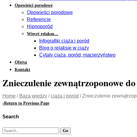
Opowieści porodowe
Opowieści porodowe
Referencje
Hipnoporód
Więcej relaksu…
Infografiki ciąża i poród
Blog o relaksie w ciąży
Cytaty ciąża, poród, macierzyństwo
Oferta
Kontakt
Znieczulenie zewnątrzoponowe do
Home
/
Baza wiedzy
/
ciąża i poród
/
Znieczulenie zewnątrzo
‹
Return to Previous Page
Search