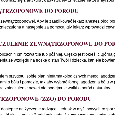
dowiesz się z artykułu „wady i zalety znieczulenia zewnątrzo
NĄTRZOPONOWE DO PORODU
zewnątrzoponowej. Aby je zaaplikować lekarz anestezjolog pop
e znieczulona a następnie za pomocą igły lekarz wprowadzi cew
IECZULENIE ZEWNĄTRZOPONOWE DO PO
icach 4 cm rozwarcia lub później. Ciężko jest określić „górn
ia ze względu na troskę o stan Twój i dziecka. Istnieje bow
leniem przygotuj sobie plan niefarmakologicznych metod łagodz
mi o bólu i poradzie, tak aby wybrać formę łagodzenia bólu w p
 na znieczulenie nawet nie podejmuje walki o poród naturalny.
TRZOPONOWE (ZZO) DO PORODU
 dostępne na życzenie rodzącej, jednak w myśl nowych rozpor
h wokół akcji Lepszy Poród pokazują, że wprowadzone zmiany ob