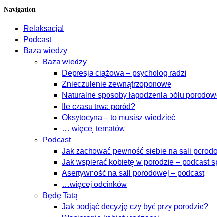
Navigation
Relaksacja!
Podcast
Baza wiedzy
Baza wiedzy
Depresja ciążowa – psycholog radzi
Znieczulenie zewnątrzoponowe
Naturalne sposoby łagodzenia bólu porodo
Ile czasu trwa poród?
Oksytocyna – to musisz wiedzieć
… więcej tematów
Podcast
Jak zachować pewność siebie na sali porodow
Jak wspierać kobietę w porodzie – podcast s
Asertywność na sali porodowej – podcast
…więcej odcinków
Będę Tatą
Jak podjąć decyzję czy być przy porodzie?