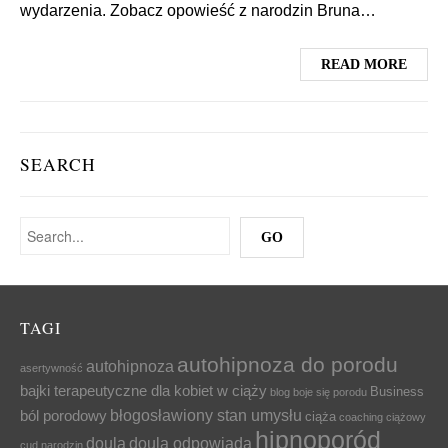
wydarzenia. Zobacz opowieść z narodzin Bruna…
READ MORE
SEARCH
TAGI
autohipnoza do porodu
autohipnoza
asertywność
bajki terapeutyczne dla kobiet w ciąży
Business
blog
boje się porodu
błogosławiony stan umysłu
ból porodowy
ciąża
coaching ciążowy
hipnoporód
doula
doula odpowiada
cud narodzin