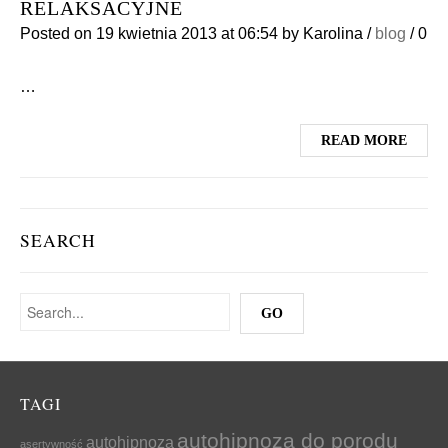
RELAKSACYJNE
Posted on
19 kwietnia 2013
at 06:54
by
Karolina
/
blog
/
0
…
READ MORE
SEARCH
TAGI
autohipnoza do porodu
autohipnoza
asertywność