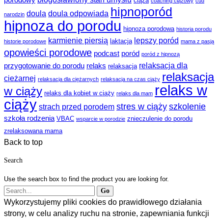
porodowy
ciąża
coaching ciążowy
cud
hipnoporód
doula
doula odpowiada
narodzin
hipnoza do porodu
hipnoza porodowa
historia porodu
karmienie piersią
lepszy poród
laktacja
historie porodowe
mama z pasją
opowieści porodowe
podcast
poród
poród z hipnozą
relaksacja dla
przygotowanie do porodu
relaks
relaksacja
relaksacja
cieżarnej
relaksacja dla ciężarnych
relaksacja na czas ciąży
relaks w
w ciąży
relaks dla kobiet w ciąży
relaks dla mam
ciąży
stres w ciąży
szkolenie
strach przed porodem
szkoła rodzenia
VBAC
znieczulenie do porodu
wsparcie w porodzie
zrelaksowana mama
Back to top
Search
Use the search box to find the product you are looking for.
Wykorzystujemy pliki cookies do prawidłowego działania
strony, w celu analizy ruchu na stronie, zapewniania funkcji