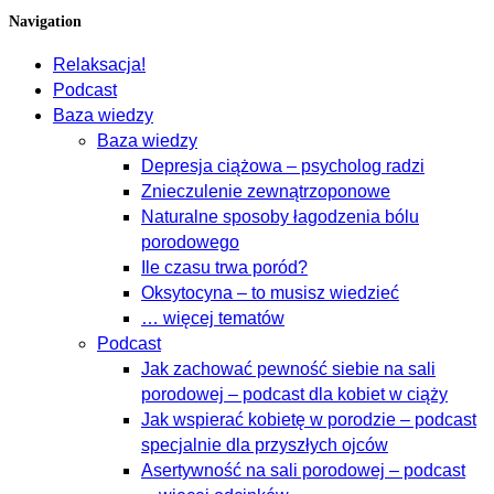
Navigation
Relaksacja!
Podcast
Baza wiedzy
Baza wiedzy
Depresja ciążowa – psycholog radzi
Znieczulenie zewnątrzoponowe
Naturalne sposoby łagodzenia bólu
porodowego
Ile czasu trwa poród?
Oksytocyna – to musisz wiedzieć
… więcej tematów
Podcast
Jak zachować pewność siebie na sali
porodowej – podcast dla kobiet w ciąży
Jak wspierać kobietę w porodzie – podcast
specjalnie dla przyszłych ojców
Asertywność na sali porodowej – podcast