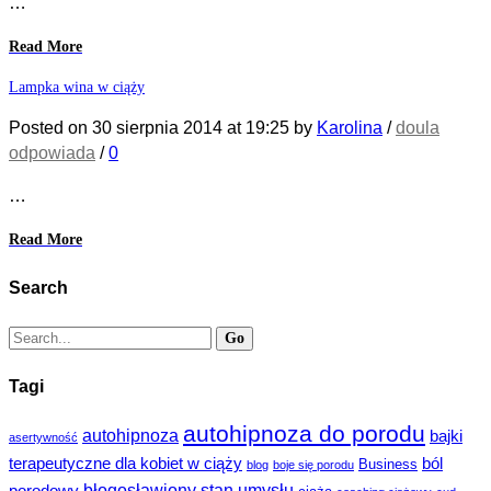
…
Read More
Lampka wina w ciąży
Posted on
30 sierpnia 2014
at 19:25
by
Karolina
/
doula
odpowiada
/
0
…
Read More
Search
Tagi
autohipnoza do porodu
autohipnoza
bajki
asertywność
terapeutyczne dla kobiet w ciąży
ból
Business
blog
boje się porodu
błogosławiony stan umysłu