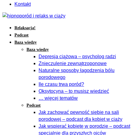
Kontakt
Relaksacja!
Podcast
Baza wiedzy
Baza wiedzy
Depresja ciążowa – psycholog radzi
Znieczulenie zewnątrzoponowe
Naturalne sposoby łagodzenia bólu
porodowego
Ile czasu trwa poród?
Oksytocyna – to musisz wiedzieć
… więcej tematów
Podcast
Jak zachować pewność siebie na sali
porodowej – podcast dla kobiet w ciąży
Jak wspierać kobietę w porodzie – podcast
specjalnie dla przyszłych ojców