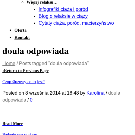
Więcej relaksu…
Infografiki ciąża i poród
Blog o relaksie w ciąży
Cytaty ciąża, poród, macierzyństwo
Oferta
Kontakt
doula odpowiada
Home
/
Posts tagged "doula odpowiada"
‹
Return to Previous Page
Czop śluzowy co to jest?
Posted on
8 września 2014
at 18:48
by
Karolina
/
doula
odpowiada
/
0
…
Read More
Badanie usg w ciąży