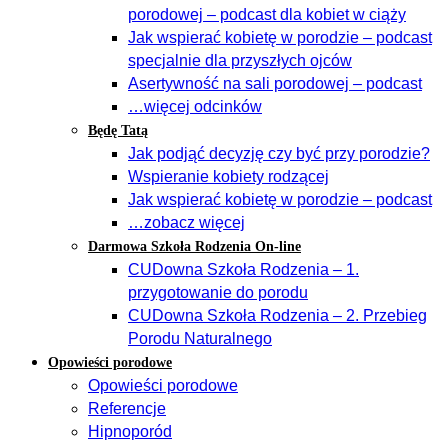
porodowej – podcast dla kobiet w ciąży
Jak wspierać kobietę w porodzie – podcast
specjalnie dla przyszłych ojców
Asertywność na sali porodowej – podcast
…więcej odcinków
Będę Tatą
Jak podjąć decyzję czy być przy porodzie?
Wspieranie kobiety rodzącej
Jak wspierać kobietę w porodzie – podcast
…zobacz więcej
Darmowa Szkoła Rodzenia On-line
CUDowna Szkoła Rodzenia – 1.
przygotowanie do porodu
CUDowna Szkoła Rodzenia – 2. Przebieg
Porodu Naturalnego
Opowieści porodowe
Opowieści porodowe
Referencje
Hipnoporód