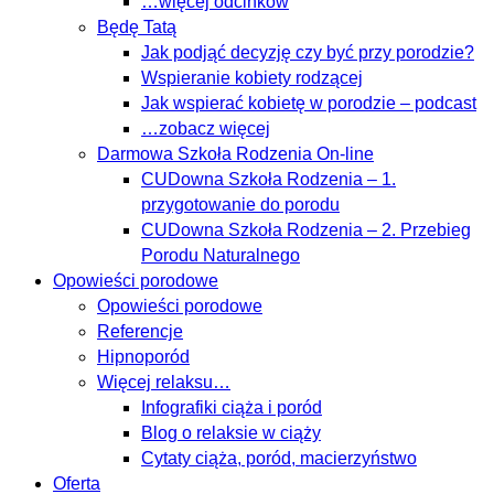
…więcej odcinków
Będę Tatą
Jak podjąć decyzję czy być przy porodzie?
Wspieranie kobiety rodzącej
Jak wspierać kobietę w porodzie – podcast
…zobacz więcej
Darmowa Szkoła Rodzenia On-line
CUDowna Szkoła Rodzenia – 1.
przygotowanie do porodu
CUDowna Szkoła Rodzenia – 2. Przebieg
Porodu Naturalnego
Opowieści porodowe
Opowieści porodowe
Referencje
Hipnoporód
Więcej relaksu…
Infografiki ciąża i poród
Blog o relaksie w ciąży
Cytaty ciąża, poród, macierzyństwo
Oferta