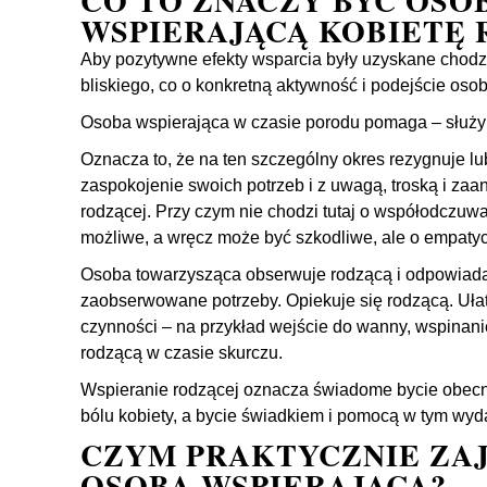
CO TO ZNACZY BYĆ OSO
WSPIERAJĄCĄ KOBIETĘ 
Aby pozytywne efekty wsparcia były uzyskane chod
bliskiego, co o konkretną aktywność i podejście oso
Osoba wspierająca w czasie porodu pomaga – służy 
Oznacza to, że na ten szczególny okres rezygnuje l
zaspokojenie swoich potrzeb i z uwagą, troską i z
rodzącej. Przy czym nie chodzi tutaj o współodczuwan
możliwe, a wręcz może być szkodliwe, ale o empatyc
Osoba towarzysząca obserwuje rodzącą i odpowiada
zaobserwowane potrzeby. Opiekuje się rodzącą. Ułat
czynności – na przykład wejście do wanny, wspinani
rodzącą w czasie skurczu.
Wspieranie rodzącej oznacza świadome bycie obecn
bólu kobiety, a bycie świadkiem i pomocą w tym wyd
CZYM PRAKTYCZNIE ZAJ
OSOBA WSPIERAJĄCA?