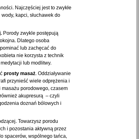
ości. Najczęściej jest to zwykłe
 wody, kapci, słuchawek do
.
Porody zwykle postępują
spokojna. Dlatego osoba
ypominać lub zachęcać do
obieta nie korzysta z technik
medytacji lub modlitwy.
ać
prosty masaż
. Oddziaływanie
afi przynieść wiele odprężenia i
niki masażu porodowego, czasem
 również akupresurą – czyli
agodzenia doznań bólowych i
odzącej. Towarzysz porodu
ch i pozostania aktywną przez
do spacerów, wspólnego tańca,