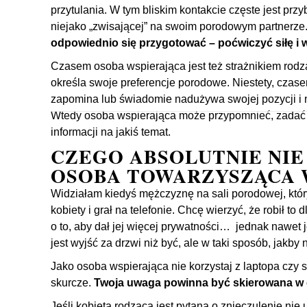
przytulania. W tym bliskim kontakcie częste jest przy
niejako „zwisającej” na swoim porodowym partnerze
odpowiednio się przygotować – poćwiczyć siłę i 
Czasem osoba wspierająca jest też strażnikiem rodz
określa swoje preferencje porodowe. Niestety, czas
zapomina lub świadomie nadużywa swojej pozycji i ni
Wtedy osoba wspierająca może przypomnieć, zadać j
informacji na jakiś temat.
CZEGO ABSOLUTNIE NIE
OSOBA TOWARZYSZĄCA 
Widziałam kiedyś mężczyznę na sali porodowej, któr
kobiety i grał na telefonie. Chcę wierzyć, że robił to 
o to, aby dał jej więcej prywatności… jednak nawet j
jest wyjść za drzwi niż być, ale w taki sposób, jakby 
Jako osoba wspierająca nie korzystaj z laptopa czy 
skurcze.
Twoja uwaga powinna być skierowana w c
Jeśli kobieta rodzącą jest pytana o znieczulenie nie 