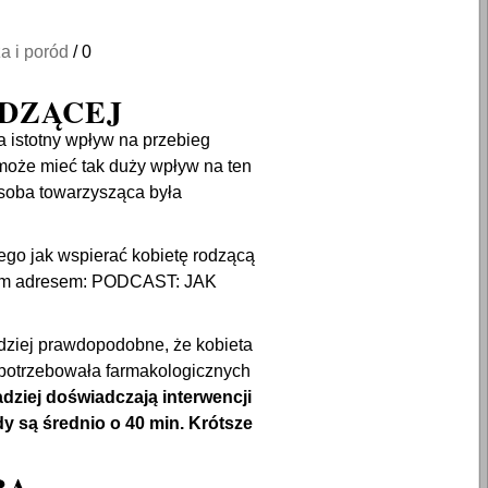
a i poród
/
0
DZĄCEJ
 istotny wpływ na przebieg
 może mieć tak duży wpływ na ten
osoba towarzysząca była
go jak wspierać kobietę rodzącą
tym adresem:
PODCAST: JAK
rdziej prawdopodobne, że kobieta
 potrzebowała farmakologicznych
adziej doświadczają interwencji
y są średnio o 40 min. Krótsze