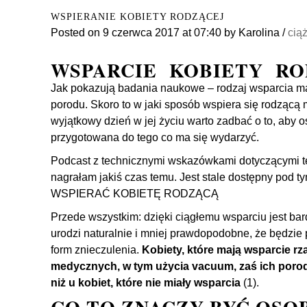
WSPIERANIE KOBIETY RODZĄCEJ
Posted on
9 czerwca 2017
at 07:40
by
Karolina
/
ciąż
WSPARCIE KOBIETY RO
Jak pokazują badania naukowe – rodzaj wsparcia ma
porodu. Skoro to w jaki sposób wspiera się rodzącą
wyjątkowy dzień w jej życiu warto zadbać o to, aby 
przygotowana do tego co ma się wydarzyć.
Podcast z technicznymi wskazówkami dotyczącymi te
nagrałam jakiś czas temu. Jest stale dostępny pod 
WSPIERAĆ KOBIETĘ RODZĄCĄ
Przede wszystkim: dzięki ciągłemu wsparciu jest ba
urodzi naturalnie i mniej prawdopodobne, że będzie
form znieczulenia.
Kobiety, które mają wsparcie rz
medycznych, w tym użycia vacuum, zaś ich porod
niż u kobiet, które nie miały wsparcia
(1).