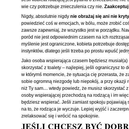
wie czy potrzebuje znieczulenia czy nie.
Zaakceptuj 
Nigdy, absolutnie nigdy
nie obrażaj się ani nie kryt
powiedzieć coś w emocjach, w bólu, może zrobić coś
zawsze zapewniaj, że wszystko jest w porządku. Nawe
poród nie jest odpowiednim czasem na ich roztrząs
myślenie jest ograniczone, kobieta potrzebuje dost
instynktów, dlatego jeśli trzeba po prostu wpuść je
Jako osoba wspierająca czasem będziesz musiał(a) 
skorzystać z toalety – najlepiej, jeśli ograniczysz t
w którymś momencie, że sytuacja cię przerasta, że 
sobie ogromną niezgodę lub niepokój, a przy okazji 
niż Ty sam… wtedy powiedz, że musisz skorzystać z t
osoby wspierającej przechodzą na rodzącą i im więce
będziesz wspierać. Jeśli zamiast spokoju pojawiają 
na to, że rodząca je wyczuje. Lepiej wyjść i zaczerp
zrelaksować się i wrócić na spokojnie.
JEŚLI CHCESZ BYĆ DOB