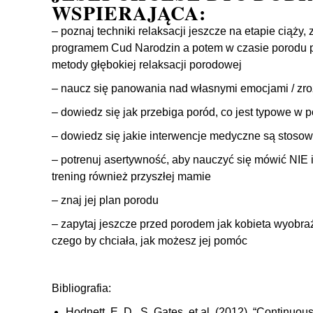
WSPIERAJĄCA:
– poznaj techniki relaksacji jeszcze na etapie ciąży,
programem Cud Narodzin a potem w czasie porodu pr
metody głębokiej relaksacji porodowej
– naucz się panowania nad własnymi emocjami / zr
– dowiedz się jak przebiga poród, co jest typowe w 
– dowiedz się jakie interwencje medyczne są stoso
– potrenuj asertywność, aby nauczyć się mówić NIE i
trening również przyszłej mamie
– znaj jej plan porodu
– zapytaj jeszcze przed porodem jak kobieta wyobraż
czego by chciała, jak możesz jej pomóc
Bibliografia:
Hodnett, E. D., S. Gates, et al. (2012).
“Continuous