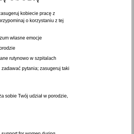
 zasugeruj kobiecie pracę z
zypominaj o korzystaniu z tej
ozum własne emocje
porodzie
wane rutynowo w szpitalach
 zadawać pytania; zasugeruj taki
a sobie Twój udział w porodzie,
 support for women during