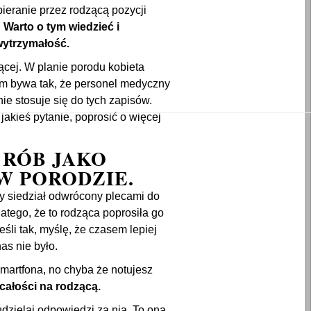
bieranie przez rodzącą pozycji
.
Warto o tym wiedzieć i
wytrzymałość.
ącej. W planie porodu kobieta
em bywa tak, że personel medyczny
e stosuje się do tych zapisów.
akieś pytanie, poprosić o więcej
 RÓB JAKO
W PORODZIE.
y siedział odwrócony plecami do
dlatego, że to rodząca poprosiła go
eśli tak, myślę, że czasem lepiej
nas nie było.
smartfona, no chyba że notujesz
ałości na rodzącą.
udzielaj odpowiedzi za nią. To ona