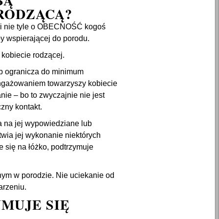
BĄ
RODZĄCĄ?
zi nie tyle o OBECNOŚĆ kogoś
by wspierającej do porodu.
kobiecie rodzącej.
ub ogranicza do minimum
aangażowaniem towarzyszy kobiecie
ie – bo to zwyczajnie nie jest
zny kontakt.
 na jej wypowiedziane lub
wia jej wykonanie niektórych
e się na łóżko, podtrzymuje
ym w porodzie. Nie uciekanie od
arzeniu.
MUJE SIĘ