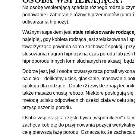
Na osobę wspierającą spadają różnego rodzaju czynn
podawanie i zabieranie różnych przedmiotów (ubrań,
odtwarzania hipnozy).
Ważnym aspektem jest
stałe relaksowanie rodzącej
najelpiej, gdy kobieta rodząca jest zrelaksowana i 
towarzysząca powinna sama zachować spokój i prz
stosowania nagrań hipnozy na czas porodu lub jeśli k
hipnoporodu innych form słuchanych relaksacji bądź 
Dobrze jest, jeśli osoba towarzysząca potrafi wykon
na ciało – delikatny ucisk, głaskanie, masowanie potr
spokoju dla rodzącej. Doule (2) zwykle znają tech
także masażu chustą rebozo. Niektóre posługują się
metodą ucisku odpowiednich części ciała w celu zł
przyspieszenia porodu.
Osoba wspierająca często bywa „wspornikiem” dla r
zachęca kobietę do przyjmowania pozycji wertykalny
całą pierwszą fazę porodu. Oznacza to, że zachęca 