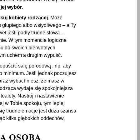
jej wybór.
ykuj kobiety rodzącej.
Może
 głupiego albo wstydliwego – a Ty
t jeśli padły trudne słowa –
anie. W tym momencie logiczne
ępu do swoich pierwotnych
dnym uchem a drugim wypuść.
opuścić salę porodową , np. aby
o do minimum. Jeśli jednak poczujesz
zaraz wybuchniesz, że masz w
rodząca wydaje się spokojniejsza
oalety. Nastrój i nastawienie
j w Tobie spokoju, tym lepiej
się trudne emocje jest duża szansa
nąć kilka głębokich oddechów,
RĄ OSOBĄ