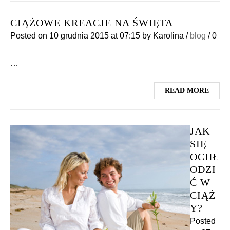
CIĄŻOWE KREACJE NA ŚWIĘTA
Posted on
10 grudnia 2015
at 07:15
by
Karolina
/
blog
/
0
…
READ MORE
JAK
SIĘ
OCHŁ
ODZI
Ć W
CIĄŻ
Y?
Posted