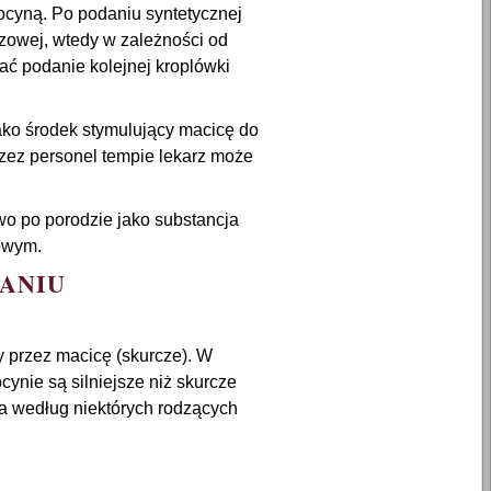
cyną. Po podaniu syntetycznej
zowej, wtedy w zależności od
ć podanie kolejnej kroplówki
 jako środek stymulujący macicę do
zez personel tempie lekarz może
o po porodzie jako substancja
owym.
DANIU
 przez macicę (skurcze). W
cynie są silniejsze niż skurcze
 a według niektórych rodzących