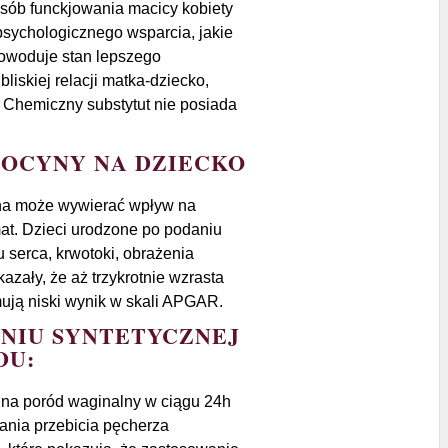
sób funckjowania macicy kobiety
psychologicznego wsparcia, jakie
powoduje stan lepszego
iskiej relacji matka-dziecko,
. Chemiczny substytut nie posiada
OCYNY NA DZIECKO
yna może wywierać wpływ na
mat. Dzieci urodzone po podaniu
 serca, krwotoki, obrażenia
zały, że aż trzykrotnie wzrasta
ymują niski wynik w skali APGAR.
ANIU SYNTETYCZNEJ
DU:
 na poród waginalny w ciągu 24h
ania przebicia pęcherza