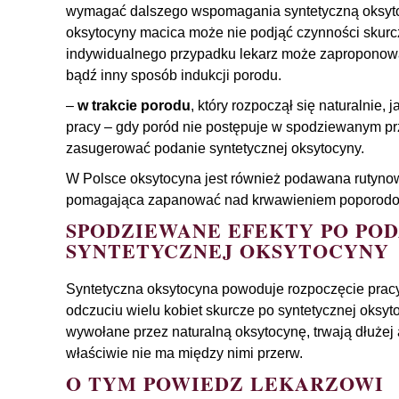
wymagać dalszego wspomagania syntetyczną oksyto
oksytocyny macica może nie podjąć czynności skurc
indywidualnego przypadku lekarz może zaproponowa
bądź inny sposób indukcji porodu.
–
w trakcie porodu
, który rozpoczął się naturalnie,
pracy – gdy poród nie postępuje w spodziewanym pr
zasugerować podanie syntetycznej oksytocyny.
W Polsce oksytocyna jest również podawana rutynow
pomagająca zapanować nad krwawieniem poporod
SPODZIEWANE EFEKTY PO PO
SYNTETYCZNEJ OKSYTOCYNY
Syntetyczna oksytocyna powoduje rozpoczęcie pracy
odczuciu wielu kobiet skurcze po syntetycznej oksyto
wywołane przez naturalną oksytocynę, trwają dłużej
właściwie nie ma między nimi przerw.
O TYM POWIEDZ LEKARZOWI