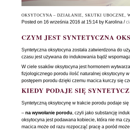
OKSYTOCYNA – DZIAŁANIE, SKUTKI UBOCZNE,
Posted on
16 września 2016
at 15:14
by
Karolina
/
ci
CZYM JEST SYNTETYCZNA OK
Syntetyczna oksytocyna została zatwierdzona do uży
czasu jest używana do indukowania bądź wspomaga
W ciele ssaków oksytocyna jest hormonem wytwarza
fizjologicznego porodu ilość naturalnej oksytocyny w
postępem porodu dzięki czemu macica kurczy się czę
KIEDY PODAJE SIĘ SYNTETYC
Syntetyczną oksytocynę w trakcie porodu podaje si
–
na wywołanie porodu
, czyli jako substancję induk
oksytocyna jest podawana kobiecie, która nie ma cz
macica może od razu rozpocząć pracę a poród może 