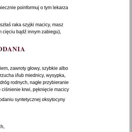
niecznie poinformuj o tym lekarza
szłaś raka szyjki macicy, masz
m cięciu bądź innym zabiegu),
ODANIA
iem, zawroty głowy, szybkie albo
brzucha i/lub miednicy, wysypka,
dróg rodnych, nagłe przybieranie
ciśnienie krwi, pęknięcie macicy
 podaniu syntetycznej oksytocyny
ch,