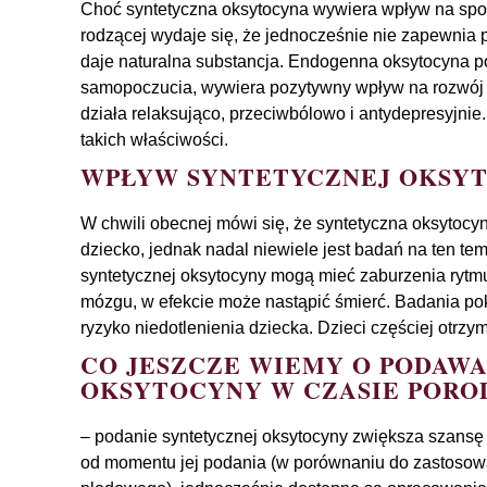
Choć syntetyczna oksytocyna wywiera wpływ na spo
rodzącej wydaje się, że jednocześnie nie zapewnia 
daje naturalna substancja. Endogenna oksytocyna 
samopoczucia, wywiera pozytywny wpływ na rozwój bl
działa relaksująco, przeciwbólowo i antydepresyjnie
takich właściwości.
WPŁYW SYNTETYCZNEJ OKSYT
W chwili obecnej mówi się, że syntetyczna oksytoc
dziecko, jednak nadal niewiele jest badań na ten te
syntetycznej oksytocyny mogą mieć zaburzenia rytmu
mózgu, w efekcie może nastąpić śmierć. Badania poka
ryzyko niedotlenienia dziecka. Dzieci częściej otrz
CO JESZCZE WIEMY O PODAW
OKSYTOCYNY W CZASIE PORO
– podanie syntetycznej oksytocyny zwiększa szansę
od momentu jej podania (w porównaniu do zastosow