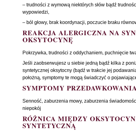
– trudności z wymową niektórych słów bądź trudnoś
wypowiedzi,
– ból głowy, brak koordynacji, poczucie braku równ
REAKCJA ALERGICZNA NA SY
OKSYTOCYNĘ
Pokrzywka, trudności z oddychaniem, puchnięcie twar
Jeśli zaobserwujesz u siebie jedną bądź kilka z pon
syntetycznej oksytocny (bądź w trakcie jej podawani
położną, symptomy te mogą świadczyć o pojawiającej 
SYMPTOMY PRZEDAWKOWANIA
Senność, zaburzenia mowy, zaburzenia świadomości,
niepokój
RÓŻNICA MIĘDZY OKSYTOCYN
SYNTETYCZNĄ