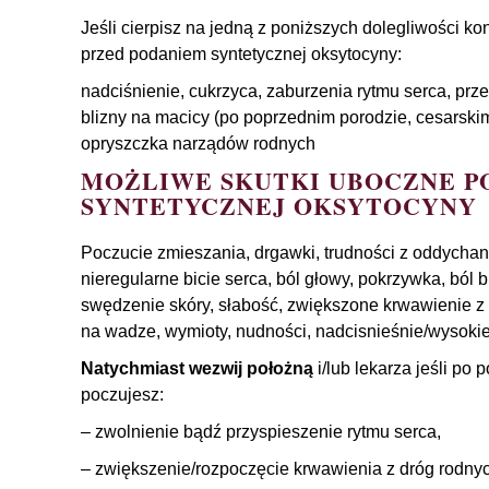
Jeśli cierpisz na jedną z poniższych dolegliwości ko
przed podaniem syntetycznej oksytocyny:
nadciśnienie, cukrzyca, zaburzenia rytmu serca, prze
blizny na macicy (po poprzednim porodzie, cesarski
opryszczka narządów rodnych
MOŻLIWE SKUTKI UBOCZNE P
SYNTETYCZNEJ OKSYTOCYNY
Poczucie zmieszania, drgawki, trudności z oddychan
nieregularne bicie serca, ból głowy, pokrzywka, ból 
swędzenie skóry, słabość, zwiększone krwawienie z 
na wadze, wymioty, nudności, nadcisnieśnie/wysokie 
Natychmiast wezwij położną
i/lub lekarza jeśli po
poczujesz:
– zwolnienie bądź przyspieszenie rytmu serca,
– zwiększenie/rozpoczęcie krwawienia z dróg rodny