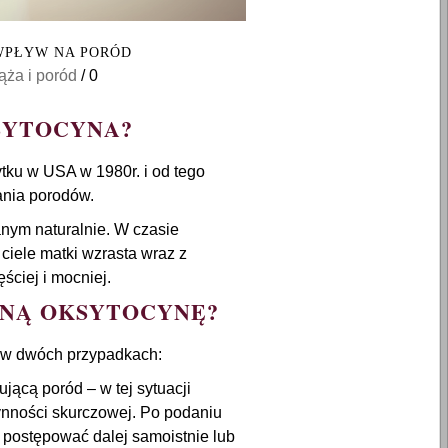
 WPŁYW NA PORÓD
ąża i poród
/
0
SYTOCYNA?
tku w USA w 1980r. i od tego
nia porodów.
nym naturalnie. W czasie
 ciele matki wzrasta wraz z
ściej i mocniej.
ZNĄ OKSYTOCYNĘ?
ę w dwóch przypadkach:
ującą poród – w tej sytuacji
ynności skurczowej. Po podaniu
postępować dalej samoistnie lub