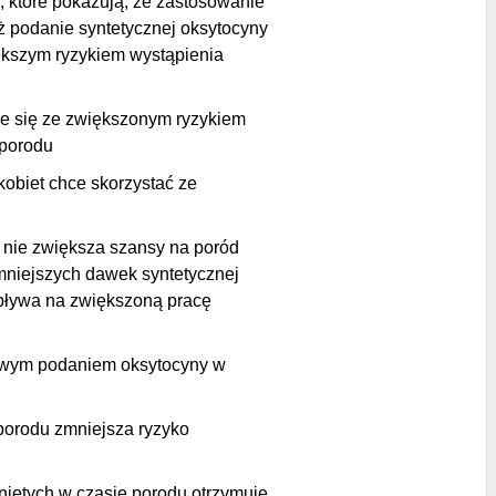
 które pokazują, że zastosowanie
ż podanie syntetycznej oksytocyny
ększym ryzykiem wystąpienia
że się ze zwiększonym ryzykiem
 porodu
kobiet chce skorzystać ze
 nie zwiększa szansy na poród
niejszych dawek syntetycznej
pływa na zwiększoną pracę
owym podaniem oksytocyny w
 porodu zmniejsza ryzyko
niętych w czasie porodu otrzymuje