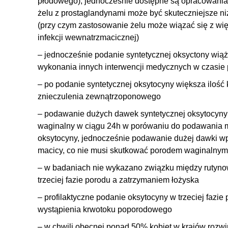
płodowego), jednocześnie dostępne są opracowania,
żelu z prostaglandynami może być skuteczniejsze ni
(przy czym zastosowanie żelu może wiązać się z wi
infekcji wewnatrzmacicznej)
– jednocześnie podanie syntetycznej oksyctony wią
wykonania innych interwencji medycznych w czasie
– po podanie syntetycznej oksytocyny większa ilość 
znieczulenia zewnątrzoponowego
– podawanie dużych dawek syntetycznej oksytocyny
waginalny w ciągu 24h w porówaniu do podawania m
oksytocyny, jednocześnie podawanie dużej dawki w
macicy, co nie musi skutkować porodem waginalnym
– w badaniach nie wykazano związku między rutyn
trzeciej fazie porodu a zatrzymaniem łożyska
– profilaktyczne podanie oksytocyny w trzeciej fazie
wystąpienia krwotoku poporodowego
– w chwili obecnej ponad 50% kobiet w krajów rozwi