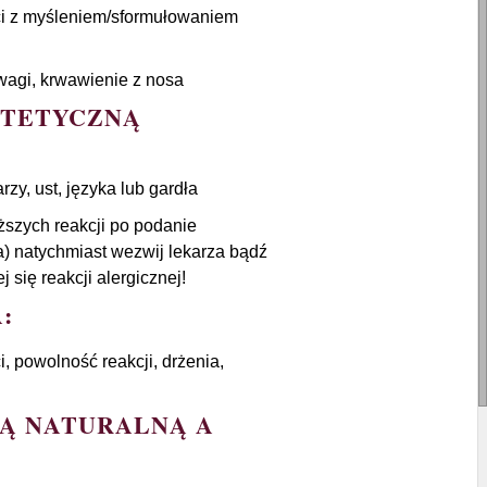
ci z myśleniem/sformułowaniem
owagi, krwawienie z nosa
NTETYCZNĄ
zy, ust, języka lub gardła
iższych reakcji po podanie
a) natychmiast wezwij lekarza bądź
się reakcji alergicznej!
:
 powolność reakcji, drżenia,
Ą NATURALNĄ A