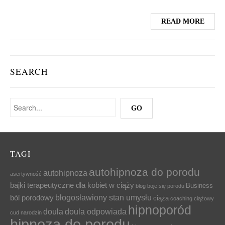
READ MORE
SEARCH
TAGI
autohipnoza do porodu
autohipnoza
asertywność
bajki terapeutyczne dla kobiet w ciąży
Business
blog
boje się porodu
błogosławiony stan umysłu
ból porodowy
ciąża
coaching ciążowy
hipnoporód
doula
doula odpowiada
cud narodzin
hipnoza do porodu