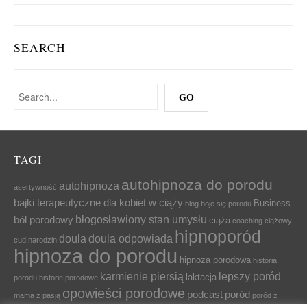
SEARCH
TAGI
autohipnoza do porodu
autohipnoza
asertywność
bajki terapeutyczne dla kobiet w ciąży
Business
blog
boje się porodu
błogosławiony stan umysłu
ból porodowy
ciąża
coaching ciążowy
hipnoporód
doula
doula odpowiada
cud narodzin
hipnoza do porodu
hipnoza porodowa
historia
karmienie piersią
lepszy poród
laktacja
porodu
historie porodowe
opowieści porodowe
podcast
poród
mama z pasją
poród z