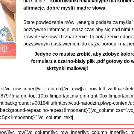
dla Ciebie –
kolorowanki relaksacyjne dla kobiet 
afirmacje, dobre myśli i mądre słowa.
Stare powiedzenie mówi „energia podążą za myślą” 
pozytywne informacje, masz czas aby się nad nimi 
zawarte w słowach znaczenie. To połączenie odpocz
pozytywnym nastawieniem do ciąży, porodu i macie
Jedyne co musisz zrobić, aby zdobyć kolor
formularz a czarno-biały plik .pdf gotowy do 
skrzynki mailowej!
r][/vc_row_inner][/vc_column][/vc_row][vc_row full_width=”stre
97{margin-top: 10px !important;margin-right: 0px !important;
ant;background: #00194f url(https://cud-narodzin.pl/wp-content/
0;background-repeat: no-repeat !important;}”][vc_column css=
 5px !important;}”][vc_column_text]
c_row][vc_row][vc_column][vc_row_inner][vc_column_inner][vc_