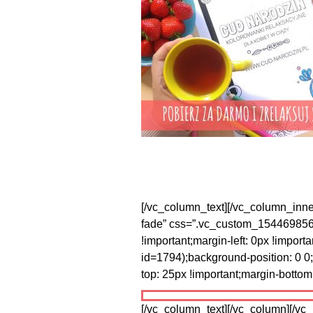
[/vc_column_text][/vc_column_inne
fade” css=”.vc_custom_15446985687
!important;margin-left: 0px !import
id=1794);background-position: 0 
top: 25px !important;margin-bottom:
[/vc_column_text][/vc_column][/v