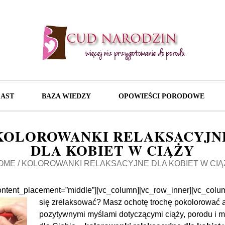
AST
BAZA WIEDZY
OPOWIEŚCI PORODOWE
KOLOROWANKI RELAKSACYJN
DLA KOBIET W CIĄŻY
OME
/
KOLOROWANKI RELAKSACYJNE DLA KOBIET W CIĄ
content_placement=”middle”][vc_column][vc_row_inner][vc_colu
się zrelaksować? Masz ochotę trochę pokolorować a
pozytywnymi myślami dotyczącymi ciąży, porodu i 