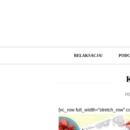
RELAKSACJA!
PODC
H
[vc_row full_width=”stretch_row” 