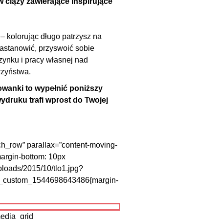
w ciąży zawierające inspirujące
– kolorując długo patrzysz na
zastanowić, przyswoić sobie
ynku i pracy własnej nad
rzyństwa.
owanki to wypełnić poniższy
wydruku trafi wprost do Twojej
tch_row” parallax=”content-moving-
margin-bottom: 10px
uploads/2015/10/tlo1.jpg?
”.vc_custom_1544698643486{margin-
media_grid