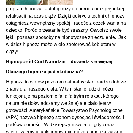
program hipnozy i autohipnozy do porodu oraz głębokiej
relaksacji na czas ciąży. Dzięki odkryciu technik hipnozy
osiągniesz wewnętrzny spokój i radość z oczekiwania na
dziecko. Poród przestanie być straszny. Oswoisz swoje
lęki i poznasz sposoby na hipnotyczne znieczulenie. Jak
widzisz hipnoza może wiele zaoferować kobietom w
ciąży!
Hipnoporód Cud Narodzin – dowiedz się więcej
Dlaczego hipnoza jest skuteczna?
Hipnoza to wbrew pozorom naturalny stan bardzo dobrze
znany dla naszego ciała. W tym stanie ludzki mózg
funkcjonuje na poziomie fal alfa (rytm relaksu, którego
naturalnie doświadczamy we śnie) ale ciało jest w
gotowości. Amerykańskie Towarzystwo Psychologiczne
(APA) nazywa hipnozę stanem dysocjacji świadomości i
podświadomości. W dzisiejszym świecie, gdy coraz
więcej wiemy o funkcjonowaniu mózgu hipnoza zyskuje