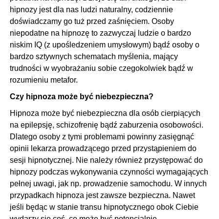
hipnozy jest dla nas ludzi naturalny, codziennie
doświadczamy go tuż przed zaśnięciem. Osoby
niepodatne na hipnozę to zazwyczaj ludzie o bardzo
niskim IQ (z upośledzeniem umysłowym) bądź osoby o
bardzo sztywnych schematach myślenia, mający
trudności w wyobrażaniu sobie czegokolwiek bądź w
rozumieniu metafor.
Czy hipnoza może być niebezpieczna?
Hipnoza może być niebezpieczna dla osób cierpiących
na epilepsję, schizofrenię bądź zaburzenia osobowości.
Dlatego osoby z tymi problemami powinny zasięgnąć
opinii lekarza prowadzącego przed przystąpieniem do
sesji hipnotycznej. Nie należy również przystępować do
hipnozy podczas wykonywania czynności wymagających
pełnej uwagi, jak np. prowadzenie samochodu. W innych
przypadkach hipnoza jest zawsze bezpieczna. Nawet
jeśli będąc w stanie transu hipnotycznego obok Ciebie
wydarzy się coś, co może być potencjalnie