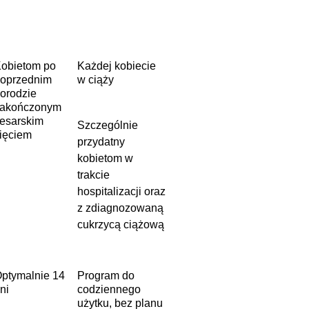
obietom po
Każdej kobiecie
oprzednim
w ciąży
orodzie
akończonym
esarskim
Szczególnie
ięciem
przydatny
kobietom w
trakcie
hospitalizacji oraz
z zdiagnozowaną
cukrzycą ciążową
ptymalnie 14
Program do
ni
codziennego
użytku, bez planu