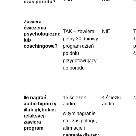
czas porodu?
Zawiera
ćwiczenia
TAK – zawiera
NIE
T
psychologiczne
pełny 30 dniowy
1
lub
coachingowe?
program dzień
p
po dniu
ć
przygotowujący
do porodu
Ile nagrań
15 ścieżek
4 ścieżki
4
audio hipnozy
audio,
audio
i/lub głębokiej
w tym nagranie
relaksacji
na czas połogu,
zawiera
program
afirmacje i
nagranie dla taty