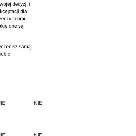
wojej decyzji i
kceptacji dla
zeczy takimi,
akie one są
ocenisz samą
iebie
IE
NIE
IE
NIE