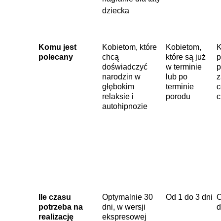
dziecka
Komu jest
Kobietom, które
Kobietom,
K
polecany
chcą
które są już
p
doświadczyć
w terminie
p
narodzin w
lub po
z
głębokim
terminie
c
relaksie i
porodu
c
autohipnozie
Ile czasu
Optymalnie 30
Od 1 do 3 dni
O
potrzeba na
dni, w wersji
d
realizację
ekspresowej