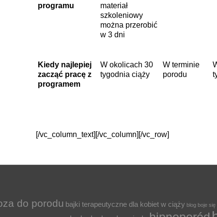
programu
materiał
szkoleniowy
można przerobić
w 3 dni
Kiedy najlepiej
W okolicach 30
W terminie
W
zacząć pracę z
tygodnia ciąży
porodu
t
programem
[/vc_column_text][/vc_column][/vc_row]
oza do porodu
bajki terapeutyczne dla kobiet w ciąży
blog
boje się