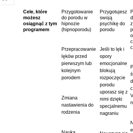
Cele, które
Przygotowanie
Przygotujesz
P
możesz
do porodu w
swoją
d
osiągnąć z tym
hipnozie
psychikę do
z
programem
(hipnoporodu)
porodu
p
o
c
c
Przepracowanie
Jeśli to lęk i
lęków przed
opory
pierwszym lub
emocjonalne
P
kolejnym
blokują
porodem
rozpoczęcie
d
porodu
c
uporasz się z
V
Zmiana
nimi dzięki
n
nastawienia do
specjalnemu
rodzenia
nagraniu
N
e
Nauka