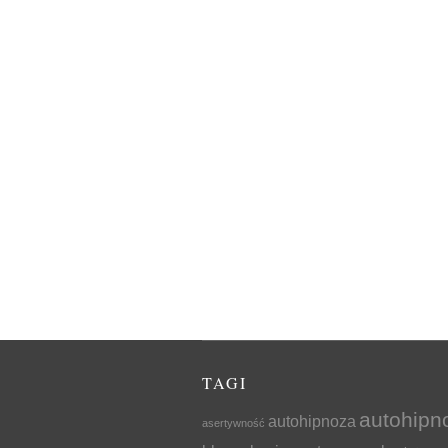
TAGI
autohipn
autohipnoza
asertywność