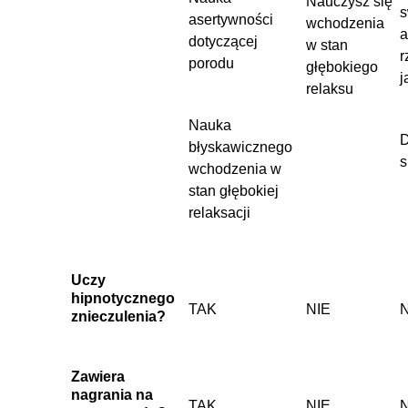
Nauczysz się
s
asertywności
wchodzenia
a
dotyczącej
w stan
r
porodu
głębokiego
j
relaksu
Nauka
D
błyskawicznego
s
wchodzenia w
stan głębokiej
relaksacji
Uczy
hipnotycznego
TAK
NIE
N
znieczulenia?
Zawiera
nagrania na
TAK
NIE
N