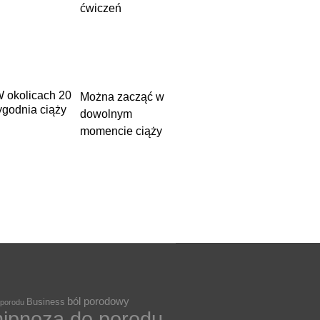
ćwiczeń
 okolicach 20
Można zacząć w
ygodnia ciąży
dowolnym
momencie ciąży
ból porodowy
Business
 porodu
hipnoza do porodu