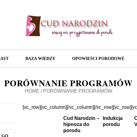
AST
BAZA WIEDZY
OPOWIEŚCI PORODOWE
PORÓWNANIE PROGRAMÓW
HOME
/
PORÓWNANIE PROGRAMÓW
[vc_row][vc_column][/vc_column][/vc_row][vc_row][v
Cud Narodzin –
Indukcja
hipnoza do
porodu
porodu