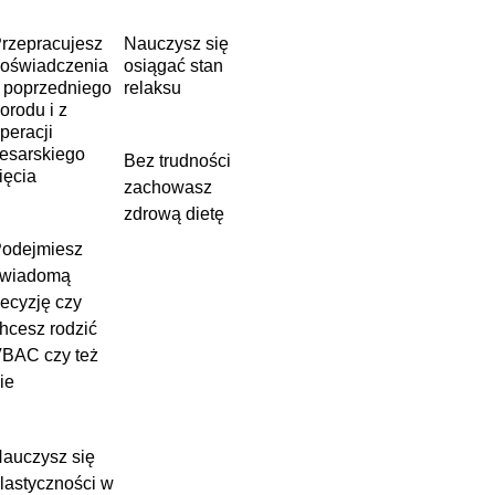
rzepracujesz
Nauczysz się
oświadczenia
osiągać stan
 poprzedniego
relaksu
orodu i z
peracji
esarskiego
Bez trudności
ięcia
zachowasz
zdrową dietę
odejmiesz
świadomą
ecyzję czy
hcesz rodzić
BAC czy też
ie
auczysz się
lastyczności w