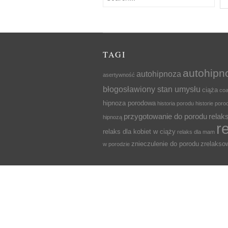
TAGI
autohipn
autohipnoza
asertywność
błogosławiony stan umysłu
ciąża
coa
hipnoza porodowa
historia porodu
historie por
przygotowanie do porodu
relak
hipnozą
r
relaks dla kobiet w ciąży
relaks dla mam
znieczulenie do porodu
zrelaks
w porodzie