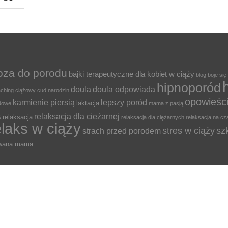
oza do porodu
bajki terapeutyczne dla kobiet w ciąży
blog
boje się
hipnoporód
doula
doula odpowiada
ching ciążowy
cud narodzin
opowieśc
karmienie piersią
lepszy poród
laktacja
odowe
mama z pasją
relaksacja dla cieżarnej
s
relaksacja
relaksacja dla ciężarnych
relaksacja na cz
elaks w ciąży
stres w ciąży
sz
strach przed porodem
owana mama