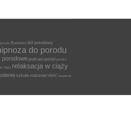
ból porodowy
Business
 porodu
hipnoza do porodu
i porodowe
podcast
poród
poród z
relaksacja w ciąży
as ciąży
kolenie
szkoła rodzenia
VBAC
wsparcie