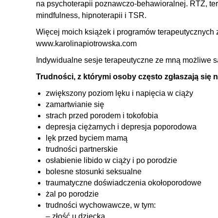
na psychoterapii poznawczo-behawioralnej. RTZ, ter
mindfulness, hipnoterapii i TSR.
Więcej moich książek i programów terapeutycznych z
www.karolinapiotrowska.com
Indywidualne sesje terapeutyczne ze mną możliwe są
Trudności, z którymi osoby często zgłaszają się n
zwiększony poziom lęku i napięcia w ciąży
zamartwianie się
strach przed porodem i tokofobia
depresja ciężarnych i depresja poporodowa
lęk przed byciem mamą
trudności partnerskie
osłabienie libido w ciąży i po porodzie
bolesne stosunki seksualne
traumatyczne doświadczenia okołoporodowe
żal po porodzie
trudności wychowawcze, w tym:
– złość u dziecka,