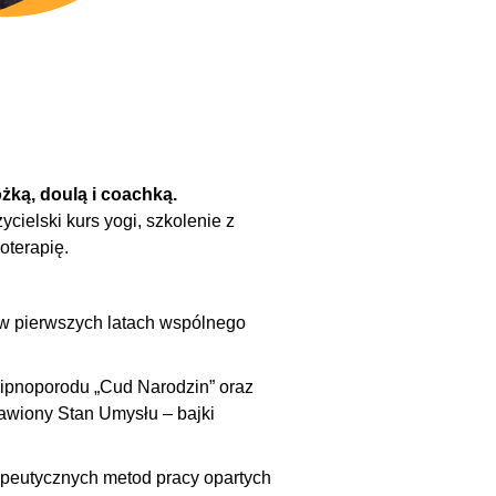
żką, doulą i coachką.
cielski kurs yogi, szkolenie z
oterapię.
w w pierwszych latach wspólnego
hipnoporodu „Cud Narodzin” oraz
sławiony Stan Umysłu – bajki
peutycznych metod pracy opartych