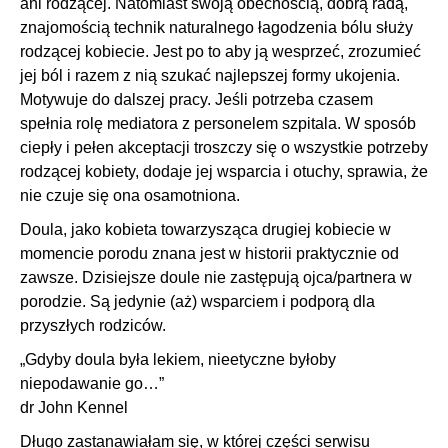
ani rodzącej. Natomiast swoją obecnością, dobrą radą,
znajomością technik naturalnego łagodzenia bólu służy
rodzącej kobiecie. Jest po to aby ją wesprzeć, zrozumieć
jej ból i razem z nią szukać najlepszej formy ukojenia.
Motywuje do dalszej pracy. Jeśli potrzeba czasem
spełnia rolę mediatora z personelem szpitala. W sposób
ciepły i pełen akceptacji troszczy się o wszystkie potrzeby
rodzącej kobiety, dodaje jej wsparcia i otuchy, sprawia, że
nie czuje się ona osamotniona.
Doula, jako kobieta towarzysząca drugiej kobiecie w
momencie porodu znana jest w historii praktycznie od
zawsze. Dzisiejsze doule nie zastępują ojca/partnera w
porodzie. Są jedynie (aż) wsparciem i podporą dla
przyszłych rodziców.
„Gdyby doula była lekiem, nieetyczne byłoby
niepodawanie go…”
dr John Kennel
Długo zastanawiałam się, w której części serwisu