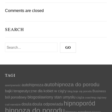
Comments are closed
SEARCH
TAGI
autohipnoza do porodu
autohipnoza
asertywność
bajki terapeutyczne dla kobiet w ciąży
Business
blog
boje się porodu
błogosławiony stan umysłu
ból porodowy
ciąża
coaching ciążowy
hipnoporód
doula
doula odpowiada
cud narodzin
hipnoza do porodu
hipnoza porodowa