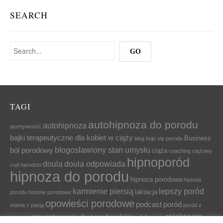
SEARCH
TAGI
autohipnoza do porodu
autohipnoza
asertywność
bajki terapeutyczne dla kobiet w ciąży
Business
blog
boje się porodu
błogosławiony stan umysłu
ból porodowy
ciąża
coaching ciążowy
hipnoporód
doula
doula odpowiada
cud narodzin
hipnoza do porodu
hipnoza porodowa
historia
karmienie piersią
lepszy poród
laktacja
porodu
historie porodowe
opowieści porodowe
podcast
poród
mama z pasją
poród z
relaksacja
przygotowanie do porodu
relaks
relaksacja
hipnozą