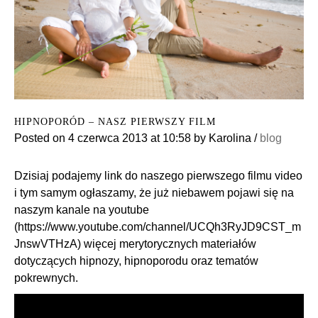
HIPNOPORÓD – NASZ PIERWSZY FILM
Posted on
4 czerwca 2013
at 10:58
by
Karolina
/
blog
Dzisiaj podajemy link do naszego pierwszego filmu video
i tym samym ogłaszamy, że już niebawem pojawi się na
naszym kanale na youtube
(
https://www.youtube.com/channel/UCQh3RyJD9CST_m
JnswVTHzA
) więcej merytorycznych materiałów
dotyczących hipnozy, hipnoporodu oraz tematów
pokrewnych.