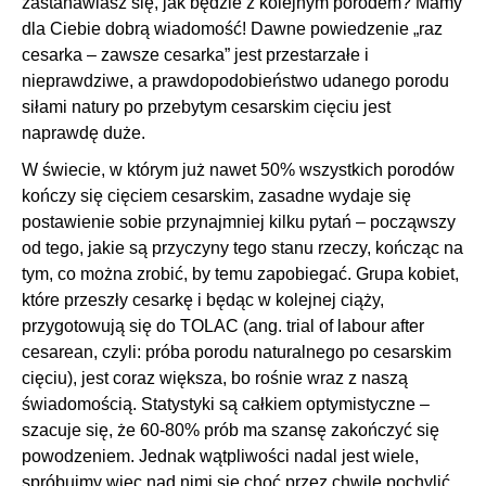
zastanawiasz się, jak będzie z kolejnym porodem? Mamy
dla Ciebie dobrą wiadomość! Dawne powiedzenie „raz
cesarka – zawsze cesarka” jest przestarzałe i
nieprawdziwe, a prawdopodobieństwo udanego porodu
siłami natury po przebytym cesarskim cięciu jest
naprawdę duże.
W świecie, w którym już nawet 50% wszystkich porodów
kończy się cięciem cesarskim, zasadne wydaje się
postawienie sobie przynajmniej kilku pytań – począwszy
od tego, jakie są przyczyny tego stanu rzeczy, kończąc na
tym, co można zrobić, by temu zapobiegać. Grupa kobiet,
które przeszły cesarkę i będąc w kolejnej ciąży,
przygotowują się do TOLAC (ang. trial of labour after
cesarean, czyli: próba porodu naturalnego po cesarskim
cięciu), jest coraz większa, bo rośnie wraz z naszą
świadomością. Statystyki są całkiem optymistyczne –
szacuje się, że 60-80% prób ma szansę zakończyć się
powodzeniem. Jednak wątpliwości nadal jest wiele,
spróbujmy więc nad nimi się choć przez chwilę pochylić.