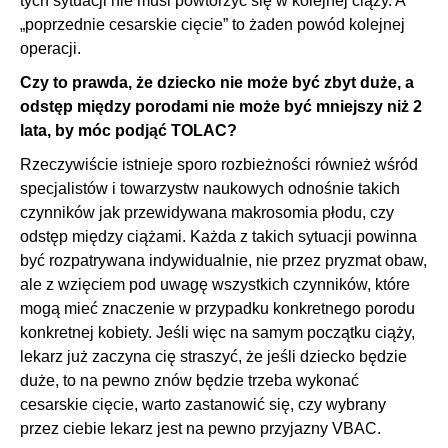
tych sytuacji nie musi powtórzyć się w kolejnej ciąży. A
„poprzednie cesarskie cięcie” to żaden powód kolejnej
operacji.
Czy to prawda, że dziecko nie może być zbyt duże, a
odstęp między porodami nie może być mniejszy niż 2
lata, by móc podjąć TOLAC?
Rzeczywiście istnieje sporo rozbieżności również wśród
specjalistów i towarzystw naukowych odnośnie takich
czynników jak przewidywana makrosomia płodu, czy
odstęp między ciążami. Każda z takich sytuacji powinna
być rozpatrywana indywidualnie, nie przez pryzmat obaw,
ale z wzięciem pod uwagę wszystkich czynników, które
mogą mieć znaczenie w przypadku konkretnego porodu
konkretnej kobiety. Jeśli więc na samym początku ciąży,
lekarz już zaczyna cię straszyć, że jeśli dziecko będzie
duże, to na pewno znów będzie trzeba wykonać
cesarskie cięcie, warto zastanowić się, czy wybrany
przez ciebie lekarz jest na pewno przyjazny VBAC.