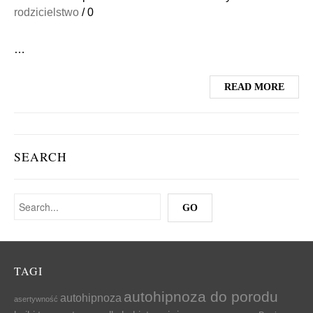
rodzicielstwo
/
0
…
READ MORE
SEARCH
TAGI
autohipnoza do porodu
autohipnoza
asertywność