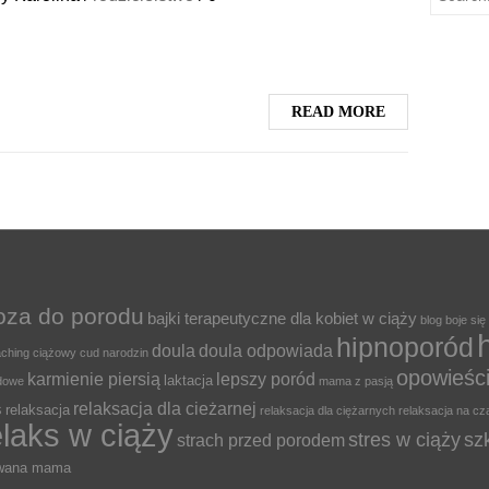
READ MORE
oza do porodu
bajki terapeutyczne dla kobiet w ciąży
blog
boje się
hipnoporód
doula
doula odpowiada
ching ciążowy
cud narodzin
opowieśc
karmienie piersią
lepszy poród
laktacja
odowe
mama z pasją
relaksacja dla cieżarnej
s
relaksacja
relaksacja dla ciężarnych
relaksacja na cz
elaks w ciąży
stres w ciąży
sz
strach przed porodem
owana mama