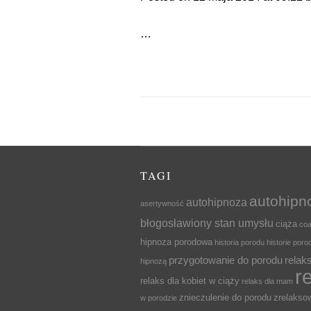
…
TAGI
autohipn
autohipnoza
asertywność
błogosławiony stan umysłu
ciąża
coa
hipnoza porodowa
historia porodu
historie por
przygotowanie do porodu
relak
hipnozą
r
relaks dla kobiet w ciąży
relaks dla mam
znieczulenie do porodu
zrelaks
w porodzie