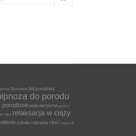
ból porodowy
Business
 porodu
hipnoza do porodu
i porodowe
podcast
poród
poród z
relaksacja w ciąży
as ciąży
kolenie
szkoła rodzenia
VBAC
wsparcie