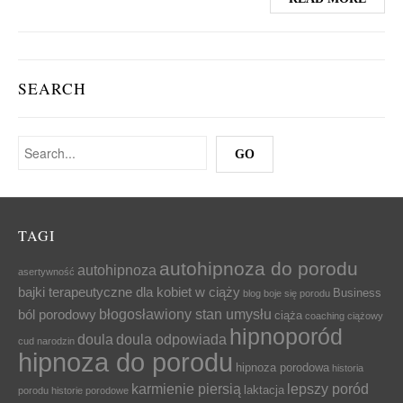
SEARCH
TAGI
autohipnoza do porodu
autohipnoza
asertywność
bajki terapeutyczne dla kobiet w ciąży
Business
blog
boje się porodu
błogosławiony stan umysłu
ból porodowy
ciąża
coaching ciążowy
hipnoporód
doula
doula odpowiada
cud narodzin
hipnoza do porodu
hipnoza porodowa
historia
karmienie piersią
lepszy poród
laktacja
porodu
historie porodowe