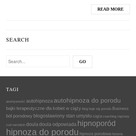
READ MORE
SEARCH
TAGI
autohipnoza do porodu
autohipnoza
asertywność
bajki terapeutyczne dla kobiet w ciąży
Business
blog
boje się porodu
błogosławiony stan umysłu
ból porodowy
ciąża
coaching ciążowy
hipnoporód
doula
doula odpowiada
cud narodzin
hipnoza do porodu
hipnoza porodowa
historia