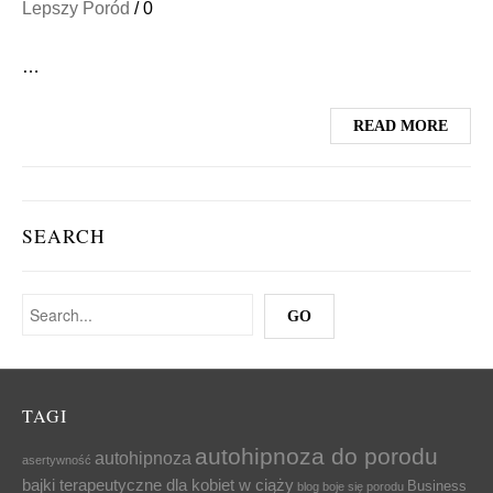
Lepszy Poród
/
0
…
READ MORE
SEARCH
TAGI
autohipnoza do porodu
autohipnoza
asertywność
bajki terapeutyczne dla kobiet w ciąży
Business
blog
boje się porodu