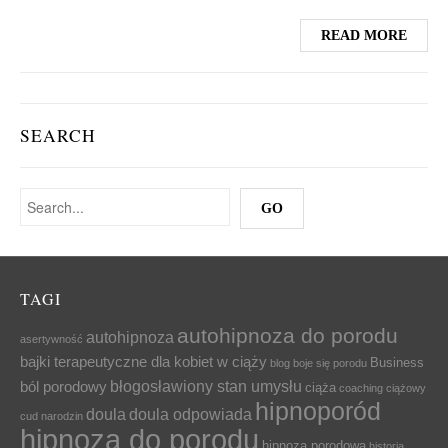
READ MORE
SEARCH
TAGI
autohipnoza do porodu
autohipnoza
asertywność
bajki terapeutyczne dla kobiet w ciąży
Business
blog
boje się porodu
błogosławiony stan umysłu
ból porodowy
ciąża
coaching ciążowy
hipnoporód
doula
doula odpowiada
cud narodzin
hipnoza do porodu
hipnoza porodowa
historia