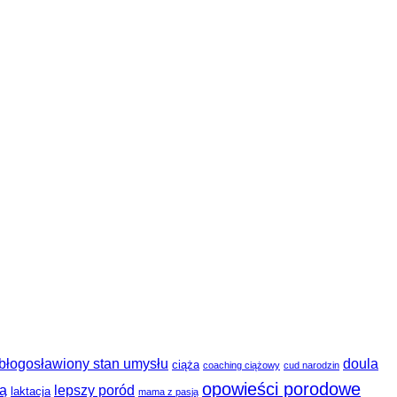
błogosławiony stan umysłu
doula
ciąża
coaching ciążowy
cud narodzin
opowieści porodowe
ią
lepszy poród
laktacja
mama z pasją