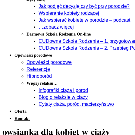
Jak podjąć decyzję czy być przy porodzie?
Wspieranie kobiety rodzącej
Jak wspierać kobietę w porodzie – podcast
…zobacz więcej
Darmowa Szkoła Rodzenia On-line
CUDowna Szkoła Rodzenia – 1. przygotowan
CUDowna Szkoła Rodzenia – 2. Przebieg Po
Opowieści porodowe
Opowieści porodowe
Referencje
Hipnoporód
Więcej relaksu…
Infografiki ciąża i poród
Blog o relaksie w ciąży
Cytaty ciąża, poród, macierzyństwo
Oferta
Kontakt
owsianka dla kobiet w ciąży