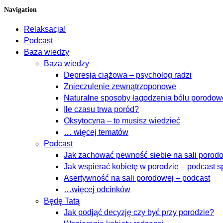
Navigation
Relaksacja!
Podcast
Baza wiedzy
Baza wiedzy
Depresja ciążowa – psycholog radzi
Znieczulenie zewnątrzoponowe
Naturalne sposoby łagodzenia bólu porodo
Ile czasu trwa poród?
Oksytocyna – to musisz wiedzieć
… więcej tematów
Podcast
Jak zachować pewność siebie na sali porodow
Jak wspierać kobietę w porodzie – podcast s
Asertywność na sali porodowej – podcast
…więcej odcinków
Będę Tatą
Jak podjąć decyzję czy być przy porodzie?