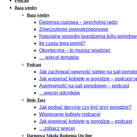
Podcast
Baza wiedzy
Baza wiedzy
Depresja ciążowa – psycholog radzi
Znieczulenie zewnątrzoponowe
Naturalne sposoby łagodzenia bólu porodo
Ile czasu trwa poród?
Oksytocyna – to musisz wiedzieć
… więcej tematów
Podcast
Jak zachować pewność siebie na sali porodow
Jak wspierać kobietę w porodzie – podcast s
Asertywność na sali porodowej – podcast
…więcej odcinków
Będę Tatą
Jak podjąć decyzję czy być przy porodzie?
Wspieranie kobiety rodzącej
Jak wspierać kobietę w porodzie – podcast
…zobacz więcej
Darmowa Szkoła Rodzenia On-line