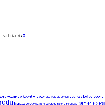
e zachcianki
/
0
rapeutyczne dla kobiet w ciąży
ból porodowy
Business
blog
boje się porodu
rodu
karmienie piers
hipnoza porodowa
historia porodu
historie porodowe