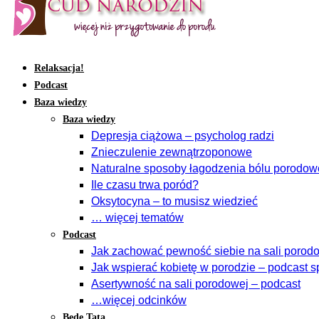
Relaksacja!
Podcast
Baza wiedzy
Baza wiedzy
Depresja ciążowa – psycholog radzi
Znieczulenie zewnątrzoponowe
Naturalne sposoby łagodzenia bólu porodo
Ile czasu trwa poród?
Oksytocyna – to musisz wiedzieć
… więcej tematów
Podcast
Jak zachować pewność siebie na sali porodow
Jak wspierać kobietę w porodzie – podcast s
Asertywność na sali porodowej – podcast
…więcej odcinków
Będę Tatą