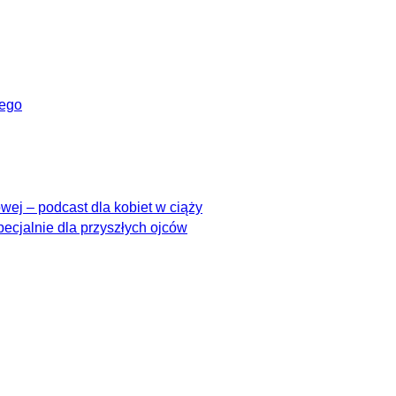
wego
ej – podcast dla kobiet w ciąży
pecjalnie dla przyszłych ojców