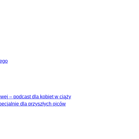
wego
ej – podcast dla kobiet w ciąży
pecjalnie dla przyszłych ojców