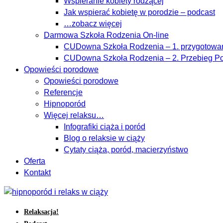
Wspieranie kobiety rodzącej
Jak wspierać kobietę w porodzie – podcast
…zobacz więcej
Darmowa Szkoła Rodzenia On-line
CUDowna Szkoła Rodzenia – 1. przygotowan
CUDowna Szkoła Rodzenia – 2. Przebieg Po
Opowieści porodowe
Opowieści porodowe
Referencje
Hipnoporód
Więcej relaksu…
Infografiki ciąża i poród
Blog o relaksie w ciąży
Cytaty ciąża, poród, macierzyństwo
Oferta
Kontakt
Relaksacja!