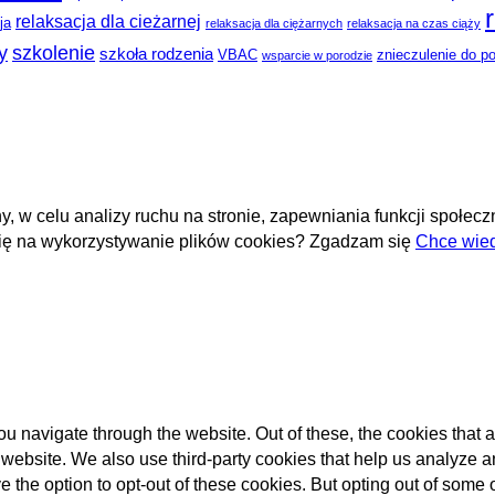
relaksacja dla cieżarnej
ja
relaksacja dla ciężarnych
relaksacja na czas ciąży
y
szkolenie
szkoła rodzenia
VBAC
znieczulenie do p
wsparcie w porodzie
y, w celu analizy ruchu na stronie, zapewniania funkcji społe
się na wykorzystywanie plików cookies?
Zgadzam się
Chce wied
u navigate through the website. Out of these, the cookies that 
the website. We also use third-party cookies that help us analyz
e the option to opt-out of these cookies. But opting out of some