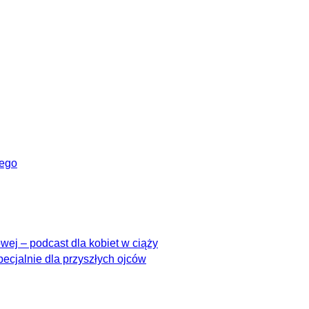
wego
ej – podcast dla kobiet w ciąży
pecjalnie dla przyszłych ojców