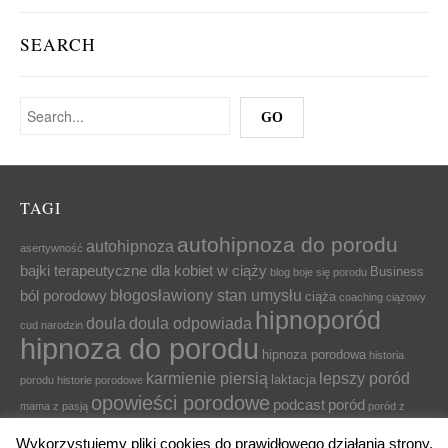
SEARCH
TAGI
autohipnoza do porodu
autohipnoza
asertywność
bajki terapeutyczne dla kobiet w ciąży
Business
blog
boje się porodu
błogosławiony stan umysłu
ból porodowy
ciąża
coaching ciążowy
hipnoporód
doula
doula odpowiada
cud narodzin
hipnoza do porodu
hipnoza porodowa
historia
karmienie piersią
lepszy poród
laktacja
porodu
historie porodowe
opowieści porodowe
podcast
poród
mama z pasją
poród z
relaksacja
przygotowanie do porodu
relaks
relaksacja
hipnozą
Wykorzystujemy pliki cookies do prawidłowego działania strony,