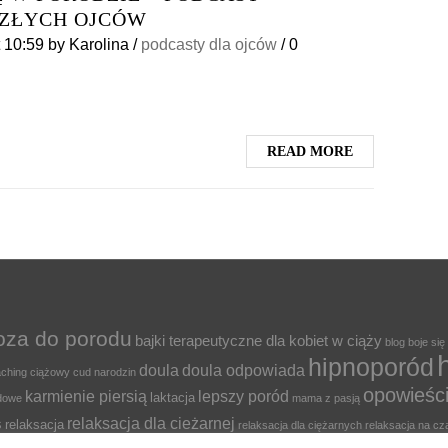
SZŁYCH OJCÓW
 10:59
by
Karolina
/
podcasty dla ojców
/
0
READ MORE
oza do porodu
bajki terapeutyczne dla kobiet w ciąży
blog
boje się
hipnoporód
doula
doula odpowiada
ching ciążowy
cud narodzin
opowieśc
karmienie piersią
lepszy poród
laktacja
odowe
mama z pasją
relaksacja dla cieżarnej
s
relaksacja
relaksacja dla ciężarnych
relaksacja na cz
elaks w ciąży