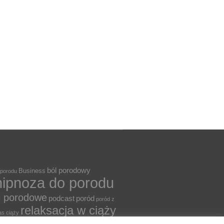
ból porodowy
Business
 porodu
hipnoza do porodu
i porodowe
podcast
poród
poród z
relaksacja w ciąży
as ciąży