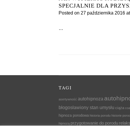
SPECJALNIE DLA PRZY
Posted on
27 października 2016
at
…
TAGI
autohipn
autohipnoza
asertywność
błogosławiony stan umysłu
ciąża
coa
hipnoza porodowa
historia porodu
historie por
przygotowanie do porodu
relak
hipnozą
r