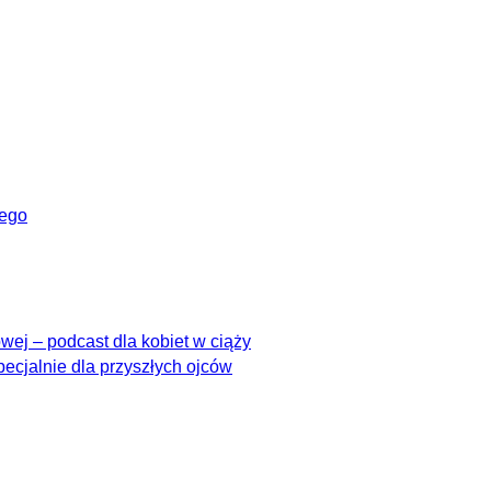
wego
ej – podcast dla kobiet w ciąży
pecjalnie dla przyszłych ojców