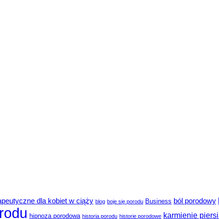
rapeutyczne dla kobiet w ciąży
ból porodowy
Business
blog
boje się porodu
rodu
karmienie piers
hipnoza porodowa
historia porodu
historie porodowe