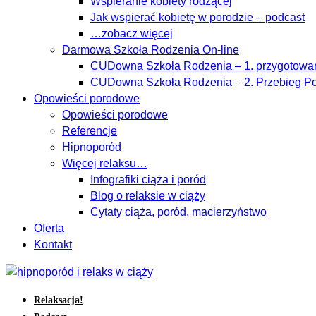
Wspieranie kobiety rodzącej
Jak wspierać kobietę w porodzie – podcast
…zobacz więcej
Darmowa Szkoła Rodzenia On-line
CUDowna Szkoła Rodzenia – 1. przygotowan
CUDowna Szkoła Rodzenia – 2. Przebieg Po
Opowieści porodowe
Opowieści porodowe
Referencje
Hipnoporód
Więcej relaksu…
Infografiki ciąża i poród
Blog o relaksie w ciąży
Cytaty ciąża, poród, macierzyństwo
Oferta
Kontakt
Relaksacja!