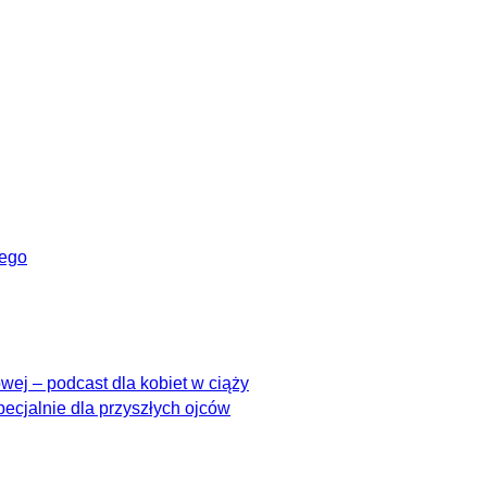
wego
ej – podcast dla kobiet w ciąży
pecjalnie dla przyszłych ojców