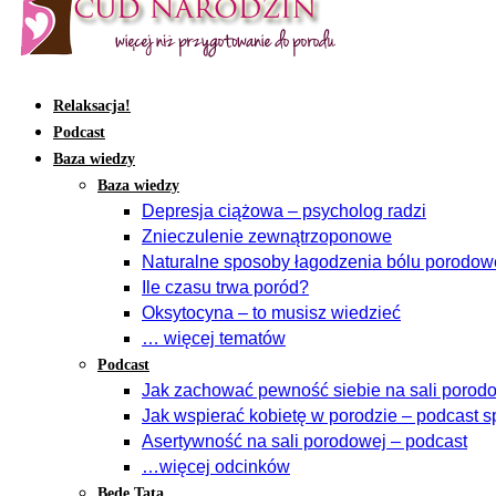
Relaksacja!
Podcast
Baza wiedzy
Baza wiedzy
Depresja ciążowa – psycholog radzi
Znieczulenie zewnątrzoponowe
Naturalne sposoby łagodzenia bólu porodo
Ile czasu trwa poród?
Oksytocyna – to musisz wiedzieć
… więcej tematów
Podcast
Jak zachować pewność siebie na sali porodow
Jak wspierać kobietę w porodzie – podcast s
Asertywność na sali porodowej – podcast
…więcej odcinków
Będę Tatą