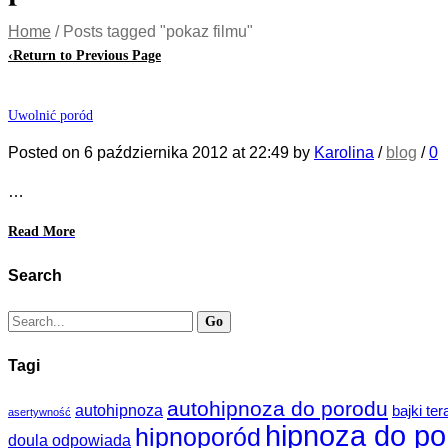
Home
/
Posts tagged "pokaz filmu"
‹
Return to Previous Page
Uwolnić poród
Posted on
6 października 2012
at 22:49
by
Karolina
/
blog
/
0
…
Read More
Search
Tagi
autohipnoza do porodu
autohipnoza
bajki te
asertywność
hipnoza do po
hipnoporód
doula odpowiada