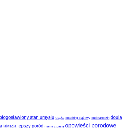
błogosławiony stan umysłu
doula
ciąża
coaching ciążowy
cud narodzin
opowieści porodowe
ią
lepszy poród
laktacja
mama z pasją