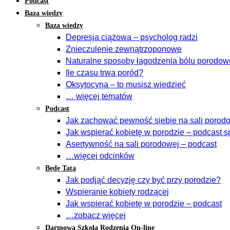
Podcast
Baza wiedzy
Baza wiedzy
Depresja ciążowa – psycholog radzi
Znieczulenie zewnątrzoponowe
Naturalne sposoby łagodzenia bólu porodo
Ile czasu trwa poród?
Oksytocyna – to musisz wiedzieć
… więcej tematów
Podcast
Jak zachować pewność siebie na sali porodow
Jak wspierać kobietę w porodzie – podcast s
Asertywność na sali porodowej – podcast
…więcej odcinków
Będę Tatą
Jak podjąć decyzję czy być przy porodzie?
Wspieranie kobiety rodzącej
Jak wspierać kobietę w porodzie – podcast
…zobacz więcej
Darmowa Szkoła Rodzenia On-line