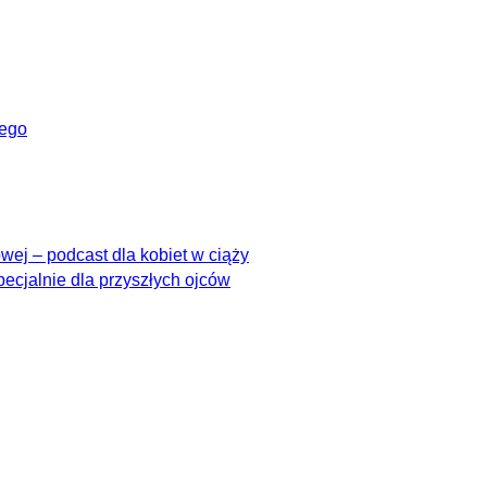
wego
ej – podcast dla kobiet w ciąży
pecjalnie dla przyszłych ojców