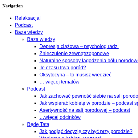
Navigation
Relaksacja!
Podcast
Baza wiedzy
Baza wiedzy
Depresja ciążowa – psycholog radzi
Znieczulenie zewnątrzoponowe
Naturalne sposoby łagodzenia bólu porodo
Ile czasu trwa poród?
Oksytocyna – to musisz wiedzieć
… więcej tematów
Podcast
Jak zachować pewność siebie na sali porodow
Jak wspierać kobietę w porodzie – podcast s
Asertywność na sali porodowej – podcast
…więcej odcinków
Będę Tatą
Jak podjąć decyzję czy być przy porodzie?