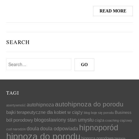
READ MORE
SEARCH
TAGI
autohipnoza do porodu
autohipnoza
asertywność
bajki terapeutyczne dla kobiet w ciąży
Business
blog
boje się porodu
błogosławiony stan umysłu
ból porodowy
ciąża
coaching ciążowy
hipnoporód
doula
doula odpowiada
cud narodzin
hipnoza do porodu
hipnoza porodowa
historia