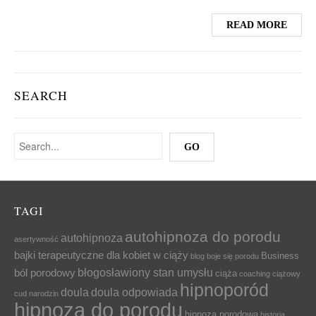
READ MORE
SEARCH
TAGI
autohipnoza do porodu
autohipnoza
asertywność
bajki terapeutyczne dla kobiet w ciąży
Business
blog
boje się porodu
błogosławiony stan umysłu
ból porodowy
ciąża
coaching ciążowy
hipnoporód
doula
doula odpowiada
cud narodzin
hipnoza do porodu
hipnoza porodowa
historia