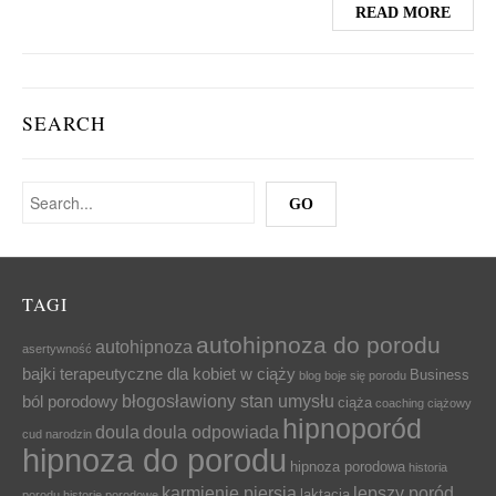
READ MORE
SEARCH
TAGI
autohipnoza do porodu
autohipnoza
asertywność
bajki terapeutyczne dla kobiet w ciąży
Business
blog
boje się porodu
błogosławiony stan umysłu
ból porodowy
ciąża
coaching ciążowy
hipnoporód
doula
doula odpowiada
cud narodzin
hipnoza do porodu
hipnoza porodowa
historia
karmienie piersią
lepszy poród
laktacja
porodu
historie porodowe