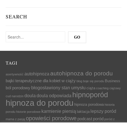
SEARCH
TAGI
autohipnoza do porodu
autohipnoza
asertywność
bajki terapeutyczne dla kobiet w ciąży
Business
blog
boje się porodu
błogosławiony stan umysłu
ból porodowy
ciąża
coaching ciążowy
hipnoporód
doula
doula odpowiada
cud narodzin
hipnoza do porodu
hipnoza porodowa
historia
karmienie piersią
lepszy poród
laktacja
porodu
historie porodowe
opowieści porodowe
podcast
poród
mama z pasją
poród z
relaksacja
przygotowanie do porodu
relaks
relaksacja
hipnozą