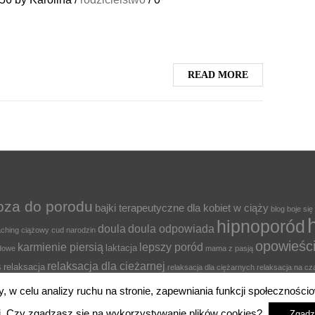
READ MORE
oza do porodu
bajki terapeutyczne dla kobiet w ciąży
blog
boje się
hipnoporód
doula
doula odpowiada
ching ciążowy
cud narodzin
opowieśc
karmienie piersią
lepszy poród
laktacja
odowe
mama z pasją
relaksacja dla cieżarnej
s
relaksacja
relaksacja dla ciężarnych
relaksacja na cz
elaks w ciąży
stres w ciąży
sz
strach przed porodem
y, w celu analizy ruchu na stronie, zapewniania funkcji społecznoś
owana mama
ci. Czy zgadzasz się na wykorzystywanie plików cookies?
Zgadz