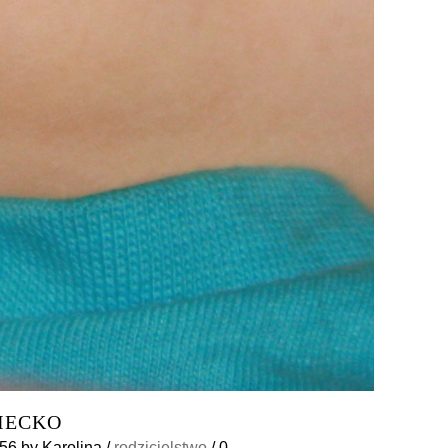
IECKO
:56
by
Karolina
/
rodzicielstwo
/
0