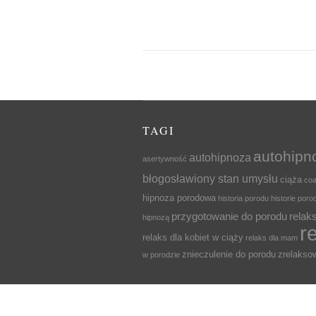
TAGI
autohipn
autohipnoza
asertywność
błogosławiony stan umysłu
ciąża
coa
hipnoza porodowa
historia porodu
historie por
przygotowanie do porodu
relak
hipnozą
r
relaks dla kobiet w ciąży
relaks dla mam
znieczulenie do porodu
zrelaks
w porodzie