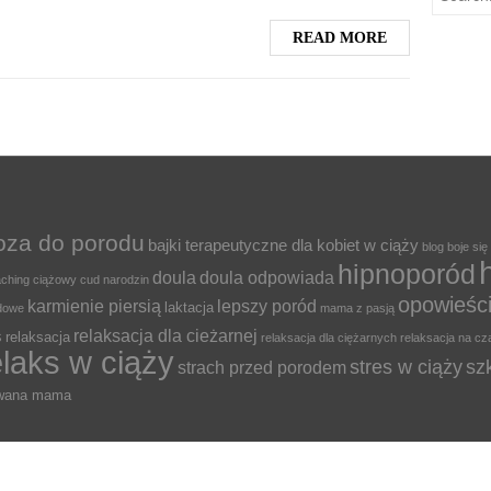
READ MORE
oza do porodu
bajki terapeutyczne dla kobiet w ciąży
blog
boje się
hipnoporód
doula
doula odpowiada
ching ciążowy
cud narodzin
opowieśc
karmienie piersią
lepszy poród
laktacja
odowe
mama z pasją
relaksacja dla cieżarnej
s
relaksacja
relaksacja dla ciężarnych
relaksacja na cz
elaks w ciąży
stres w ciąży
sz
strach przed porodem
owana mama