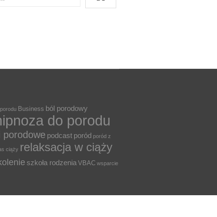
ból porodowy
Business
 porodu
hipnoza do porodu
i porodowe
podcast
poród
poród z
relaksacja w ciąży
as ciąży
kolenie
szkoła rodzenia
VBAC
wsparcie