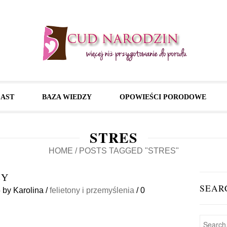
AST
BAZA WIEDZY
OPOWIEŚCI PORODOWE
STRES
HOME
/
POSTS TAGGED "STRES"
ŻY
SEAR
5
by
Karolina
/
felietony i przemyślenia
/
0