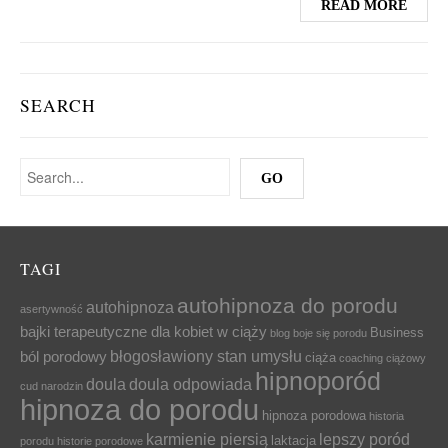
READ MORE
SEARCH
TAGI
autohipnoza do porodu
autohipnoza
asertywność
bajki terapeutyczne dla kobiet w ciąży
Business
blog
boje się porodu
błogosławiony stan umysłu
ból porodowy
ciąża
coaching ciążowy
hipnoporód
doula
doula odpowiada
cud narodzin
hipnoza do porodu
hipnoza porodowa
historia
karmienie piersią
lepszy poród
laktacja
porodu
historie porodowe