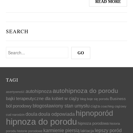
READ MORE
SEARCH
TAGI
autohipnoza do porodu
autohipnoza
asertywność
bajki terapeutyczne dla kobiet w ciąży
Business
blog
boje się porodu
błogosławiony stan umysłu
ból porodowy
ciąża
coaching ciążowy
hipnoporód
doula
doula odpowiada
cud narodzin
hipnoza do porodu
hipnoza porodowa
historia
karmienie piersią
lepszy poród
laktacja
porodu
historie porodowe