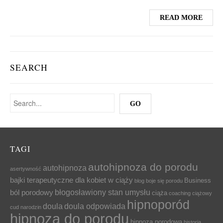
READ MORE
SEARCH
TAGI
autohipnoza do porodu
autohipnoza
asertywność
bajki terapeutyczne dla kobiet w ciąży
Business
blog
boje się porodu
błogosławiony stan umysłu
ból porodowy
ciąża
coaching ciążowy
hipnoporód
doula
doula odpowiada
cud narodzin
hipnoza do porodu
hipnoza porodowa
historia