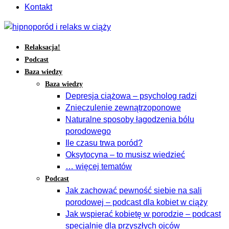
Kontakt
Relaksacja!
Podcast
Baza wiedzy
Baza wiedzy
Depresja ciążowa – psycholog radzi
Znieczulenie zewnątrzoponowe
Naturalne sposoby łagodzenia bólu
porodowego
Ile czasu trwa poród?
Oksytocyna – to musisz wiedzieć
… więcej tematów
Podcast
Jak zachować pewność siebie na sali
porodowej – podcast dla kobiet w ciąży
Jak wspierać kobietę w porodzie – podcast
specjalnie dla przyszłych ojców