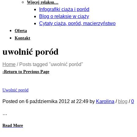
Więcej relaksu…
Infografiki ciąża i poród
Blog o relaksie w ciąży
Cytaty ciąża, poród, macierzyństwo
Oferta
Kontakt
uwolnić poród
Home
/
Posts tagged "uwolnić poród"
‹
Return to Previous Page
Uwolnić poród
Posted on
6 października 2012
at 22:49
by
Karolina
/
blog
/
0
…
Read More