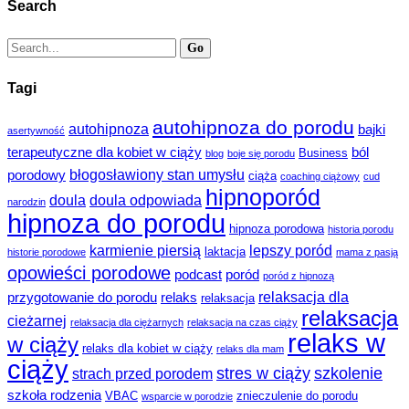
Search
Tagi
autohipnoza do porodu
autohipnoza
bajki
asertywność
terapeutyczne dla kobiet w ciąży
ból
Business
blog
boje się porodu
błogosławiony stan umysłu
porodowy
ciąża
coaching ciążowy
cud
hipnoporód
doula
doula odpowiada
narodzin
hipnoza do porodu
hipnoza porodowa
historia porodu
karmienie piersią
lepszy poród
laktacja
historie porodowe
mama z pasją
opowieści porodowe
podcast
poród
poród z hipnozą
relaksacja dla
przygotowanie do porodu
relaks
relaksacja
relaksacja
cieżarnej
relaksacja dla ciężarnych
relaksacja na czas ciąży
relaks w
w ciąży
relaks dla kobiet w ciąży
relaks dla mam
ciąży
stres w ciąży
szkolenie
strach przed porodem
szkoła rodzenia
VBAC
znieczulenie do porodu
wsparcie w porodzie