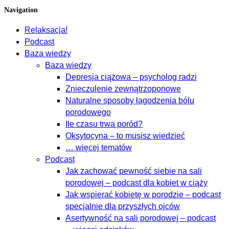
Navigation
Relaksacja!
Podcast
Baza wiedzy
Baza wiedzy
Depresja ciążowa – psycholog radzi
Znieczulenie zewnątrzoponowe
Naturalne sposoby łagodzenia bólu
porodowego
Ile czasu trwa poród?
Oksytocyna – to musisz wiedzieć
… więcej tematów
Podcast
Jak zachować pewność siebie na sali
porodowej – podcast dla kobiet w ciąży
Jak wspierać kobietę w porodzie – podcast
specjalnie dla przyszłych ojców
Asertywność na sali porodowej – podcast