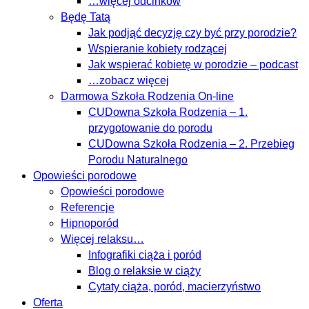
…więcej odcinków
Będę Tatą
Jak podjąć decyzję czy być przy porodzie?
Wspieranie kobiety rodzącej
Jak wspierać kobietę w porodzie – podcast
…zobacz więcej
Darmowa Szkoła Rodzenia On-line
CUDowna Szkoła Rodzenia – 1.
przygotowanie do porodu
CUDowna Szkoła Rodzenia – 2. Przebieg
Porodu Naturalnego
Opowieści porodowe
Opowieści porodowe
Referencje
Hipnoporód
Więcej relaksu…
Infografiki ciąża i poród
Blog o relaksie w ciąży
Cytaty ciąża, poród, macierzyństwo
Oferta