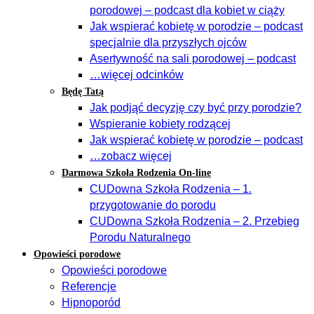
porodowej – podcast dla kobiet w ciąży
Jak wspierać kobietę w porodzie – podcast
specjalnie dla przyszłych ojców
Asertywność na sali porodowej – podcast
…więcej odcinków
Będę Tatą
Jak podjąć decyzję czy być przy porodzie?
Wspieranie kobiety rodzącej
Jak wspierać kobietę w porodzie – podcast
…zobacz więcej
Darmowa Szkoła Rodzenia On-line
CUDowna Szkoła Rodzenia – 1.
przygotowanie do porodu
CUDowna Szkoła Rodzenia – 2. Przebieg
Porodu Naturalnego
Opowieści porodowe
Opowieści porodowe
Referencje
Hipnoporód