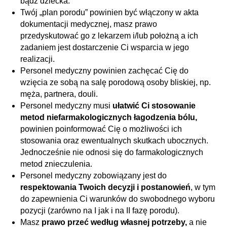
bądź dziecka.
Twój „plan porodu” powinien być włączony w akta
dokumentacji medycznej, masz prawo
przedyskutować go z lekarzem i/lub położną a ich
zadaniem jest dostarczenie Ci wsparcia w jego
realizacji.
Personel medyczny powinien zachęcać Cię do
wzięcia ze sobą na salę porodową osoby bliskiej, np.
męża, partnera, douli.
Personel medyczny musi
ułatwić Ci stosowanie
metod niefarmakologicznych łagodzenia bólu,
powinien poinformować Cię o możliwości ich
stosowania oraz ewentualnych skutkach ubocznych.
Jednocześnie nie odnosi się do farmakologicznych
metod znieczulenia.
Personel medyczny zobowiązany jest do
respektowania Twoich decyzji i postanowień
, w tym
do zapewnienia Ci warunków do swobodnego wyboru
pozycji (zarówno na I jak i na II fazę porodu).
Masz
prawo przeć według własnej potrzeby,
a nie