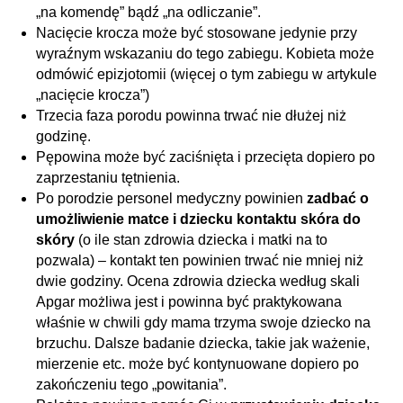
„na komendę” bądź „na odliczanie”.
Nacięcie krocza może być stosowane jedynie przy
wyraźnym wskazaniu do tego zabiegu. Kobieta może
odmówić epizjotomii (więcej o tym zabiegu w artykule
„nacięcie krocza”)
Trzecia faza porodu powinna trwać nie dłużej niż
godzinę.
Pępowina może być zaciśnięta i przecięta dopiero po
zaprzestaniu tętnienia.
Po porodzie personel medyczny powinien
zadbać o
umożliwienie matce i dziecku kontaktu skóra do
skóry
(o ile stan zdrowia dziecka i matki na to
pozwala) – kontakt ten powinien trwać nie mniej niż
dwie godziny. Ocena zdrowia dziecka według skali
Apgar możliwa jest i powinna być praktykowana
właśnie w chwili gdy mama trzyma swoje dziecko na
brzuchu. Dalsze badanie dziecka, takie jak ważenie,
mierzenie etc. może być kontynuowane dopiero po
zakończeniu tego „powitania”.