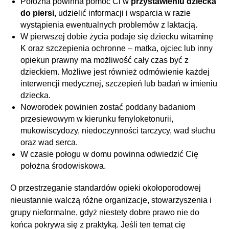
Położna powinna pomóc Ci w
przystawieniu dziecka
do piersi,
udzielić informacji i wsparcia w razie
wystąpienia ewentualnych problemów z laktacją.
W pierwszej dobie życia podaje się dziecku witaminę
K oraz szczepienia ochronne – matka, ojciec lub inny
opiekun prawny ma możliwość cały czas być z
dzieckiem. Możliwe jest również odmówienie każdej
interwencji medycznej, szczepień lub badań w imieniu
dziecka.
Noworodek powinien zostać poddany badaniom
przesiewowym w kierunku fenyloketonurii,
mukowiscydozy, niedoczynności tarczycy, wad słuchu
oraz wad serca.
W czasie połogu w domu powinna odwiedzić Cię
położna środowiskowa.
O przestrzeganie standardów opieki okołoporodowej
nieustannie walczą różne organizacje, stowarzyszenia i
grupy nieformalne, gdyż niestety dobre prawo nie do
końca pokrywa się z praktyką. Jeśli ten temat cię